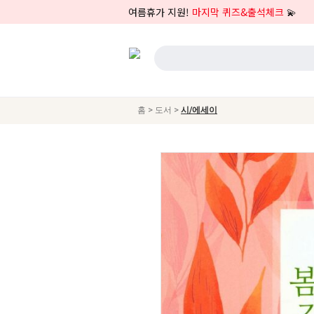
여름휴가 지원!
마지막 퀴즈&출석체크
💫
>
>
홈
도서
시/에세이