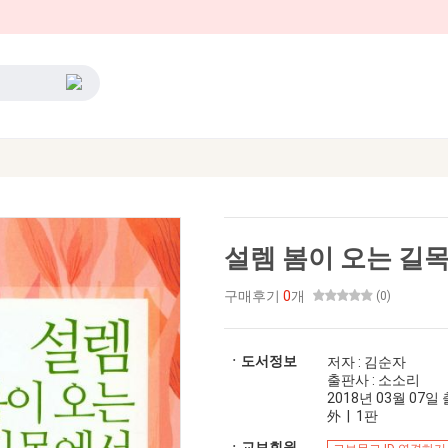
설렘 봄이 오는 길
구매후기
0
개
(0)
ㆍ도서정보
저자 : 김순자
출판사 : 소소리
2018년 03월 07일 출
外 | 1판
ㆍ교보회원