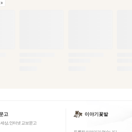
+
문고
이야기꽃밭
 세상, 인터넷 교보문고