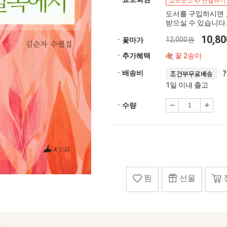
교보문고 ID 연결하기
도서를 구입하시면 
받으실 수 있습니다.
10,8
12,000원
ㆍ꽃마가
ㆍ추가혜택
꽃 2송이
ㆍ배송비
조건부무료배송
1일 이내 출고
ㆍ수량
찜
선물