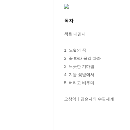
목차
책을 내면서

1. 오월의 꿈

2. 꽃 따라 물길 따라

3. 느긋한 기다림

4. 겨울 꽃밭에서

5. 버리고 비우며

오창익ㅣ김순자의 수필세계