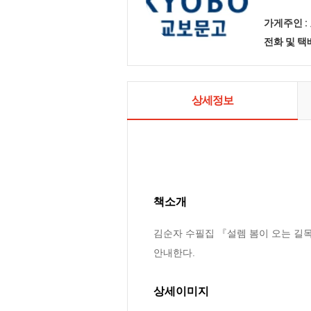
가게주인 :
전화 및 
상세정보
책소개
김순자 수필집 『설렘 봄이 오는 길목
안내한다.
상세이미지