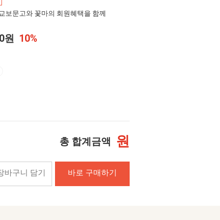
교보문고와 꽃마의 회원혜택을 함께
00원
10%
원
총 합계금액
장바구니 담기
바로 구매하기