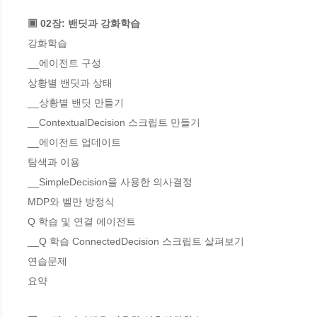
▣ 02장: 밴딧과 강화학습
강화학습 

__에이전트 구성 

상황별 밴딧과 상태 

__상황별 밴딧 만들기 

__ContextualDecision 스크립트 만들기 

__에이전트 업데이트 

탐색과 이용 

__SimpleDecision을 사용한 의사결정 

MDP와 벨만 방정식 

Q 학습 및 연결 에이전트 

__Q 학습 ConnectedDecision 스크립트 살펴보기 

연습문제 

요약 
