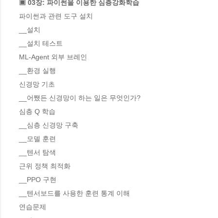
▣ 03장: 파이썬을 이용한 심층강화학습
파이썬과 관련 도구 설치 

__설치 

__설치 테스트 

ML-Agent 외부 브레인 

__환경 실행 

신경망 기초 

__어쨌든 신경망이 하는 일은 무엇인가? 

심층 Q 학습 

__심층 신경망 구축 

__모델 훈련 

__텐서 탐색 

근위 정책 최적화 

__PPO 구현 

__텐서보드를 사용한 훈련 통계 이해 

연습문제 
