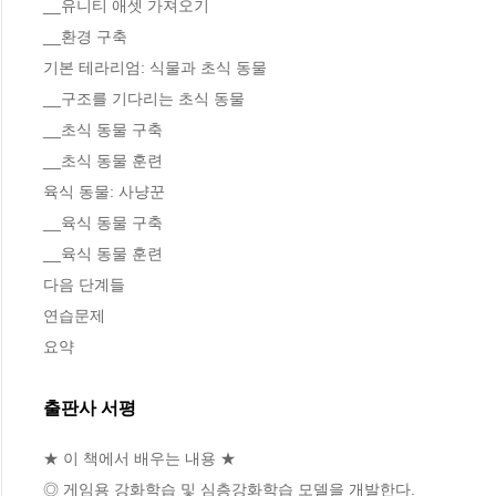
__유니티 애셋 가져오기 

__환경 구축 

기본 테라리엄: 식물과 초식 동물 

__구조를 기다리는 초식 동물 

__초식 동물 구축 

__초식 동물 훈련 

육식 동물: 사냥꾼 

__육식 동물 구축 

__육식 동물 훈련 

다음 단계들 

연습문제 

요약
출판사 서평
★ 이 책에서 배우는 내용 ★

◎ 게임용 강화학습 및 심층강화학습 모델을 개발한다.
