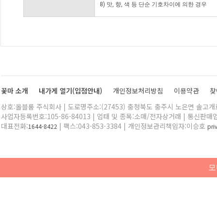
8) 맛, 향, 색 등 단순 기호차이에 의한 경우
꽃마 소개
내가게 열기(입점안내)
개인정보처리방침
이용약관
찾
상호:올블룸 주식회사 | 도로명주소:(27453) 충청북도 충주시 노은면 솔고개로 
사업자등록번호:105-86-84013 | 업태 및 종목:소매/전자상거래 | 통신판매
대표전화:
| 팩스:043-853-3384 | 개인정보관리책임자:이승호
1644-8422
pr
모