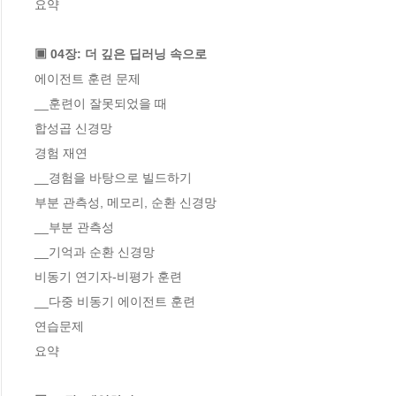
요약 

▣ 04장: 더 깊은 딥러닝 속으로
에이전트 훈련 문제 

__훈련이 잘못되었을 때 

합성곱 신경망 

경험 재연 

__경험을 바탕으로 빌드하기 

부분 관측성, 메모리, 순환 신경망 

__부분 관측성 

__기억과 순환 신경망 

비동기 연기자-비평가 훈련 

__다중 비동기 에이전트 훈련 

연습문제 

요약 
