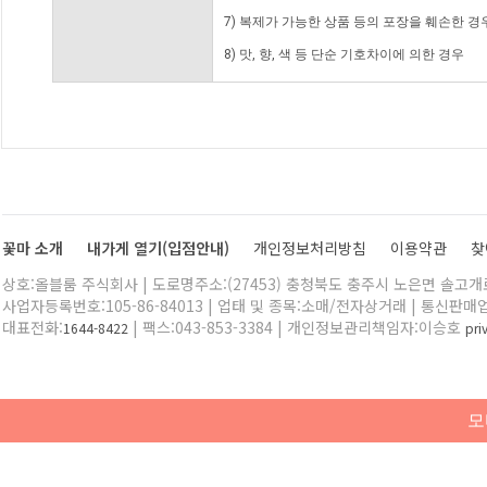
7) 복제가 가능한 상품 등의 포장을 훼손한 경
8) 맛, 향, 색 등 단순 기호차이에 의한 경우
꽃마 소개
내가게 열기(입점안내)
개인정보처리방침
이용약관
찾
상호:올블룸 주식회사 | 도로명주소:(27453) 충청북도 충주시 노은면 솔고개로 
사업자등록번호:105-86-84013 | 업태 및 종목:소매/전자상거래 | 통신판매
대표전화:
| 팩스:043-853-3384 | 개인정보관리책임자:이승호
1644-8422
pr
모