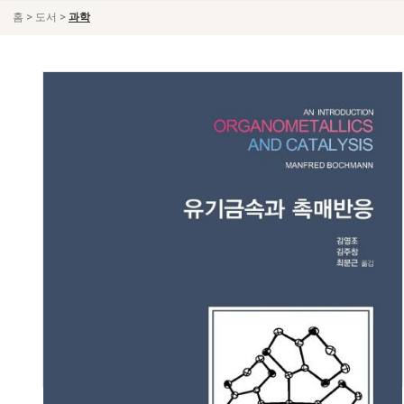
>
>
홈
도서
과학