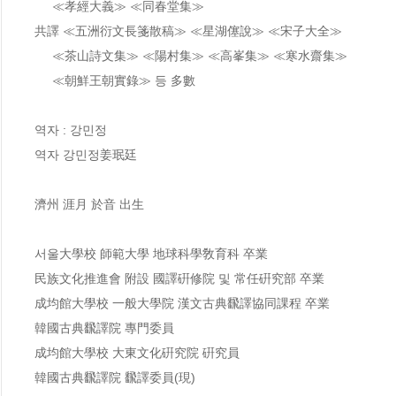
     ≪孝經大義≫ ≪同春堂集≫

共譯 ≪五洲衍文長箋散稿≫ ≪星湖僿說≫ ≪宋子大全≫

     ≪茶山詩文集≫ ≪陽村集≫ ≪高峯集≫ ≪寒水齋集≫

     ≪朝鮮王朝實錄≫ 등 多數

역자 : 강민정

역자 강민정姜珉廷

濟州 涯月 於音 出生

서울大學校 師範大學 地球科學敎育科 卒業

民族文化推進會 附設 國譯硏修院 및 常任硏究部 卒業

成均館大學校 一般大學院 漢文古典飜譯協同課程 卒業

韓國古典飜譯院 專門委員

成均館大學校 大東文化硏究院 硏究員

韓國古典飜譯院 飜譯委員(現)
