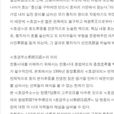
질성本質性으로 인해, 전통사회에서는 부모에 대한 사랑과 보은報恩의
나아가 효는 “충신을 구하려면 반드시 효자의 가문에서 찾는다.”
가정 내의 실천 윤리를 넘어선 국가 통치의 원리로 작동하기도 하였다
이 때문에 ≪효경≫은 짧은 편폭에도 불구하고 제왕帝王으로부터 여
≪효경≫은 효도孝道를 전문적으로 논술한 책으로, 핵심 내용 효
로, 통치자가 효를 솔선하고 또 피치자들의 부형을 존중해주면 피
사친事親을 돕게 되는데, 그 결과로 통치자가 선친先親을 하늘에 
≪효경주소孝經注疏≫의 의의

전통시대를 이해하기 위해서는 전통시대 종법제도와 충효忠孝를 핵
가 필수적인데, 본회에서는 1996년 동정董鼎의 ≪효경대의≫ 번역
전체적으로 효의 본지本旨를 천명한 점은 평가할 만하기 때문이었
를 넘어서는 선학들의 해석을 볼 수 없는 한계가 있다. 

본 ≪효경주소≫는 한漢?당唐의 고주古注를 아우른 것으로 ≪효경
제와 형병邢昺?부주傅注의 <효경주소서孝經注疏序>, 당 현종의 
정에 대한 각 시대 석학들의 해설을 살펴볼 수 있다. 
