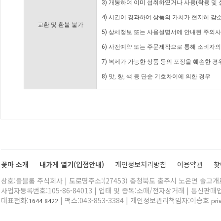
3) 개봉하여 이미 섭취하였거나 사용(착용 및 
4) 시간이 경과하여 상품의 가치가 현저히 감
교환 및 환불 불가
5) 상세정보 또는 사용설명서에 안내된 주의사
6) 사전예약 또는 주문제작으로 통해 소비자
7) 복제가 가능한 상품 등의 포장을 훼손한 경
8) 맛, 향, 색 등 단순 기호차이에 의한 경우
꽃마 소개
내가게 열기(입점안내)
개인정보처리방침
이용약관
찾
상호:올블룸 주식회사 | 도로명주소:(27453) 충청북도 충주시 노은면 솔고개로 
사업자등록번호:105-86-84013 | 업태 및 종목:소매/전자상거래 | 통신판매
대표전화:
| 팩스:043-853-3384 | 개인정보관리책임자:이승호
1644-8422
pr