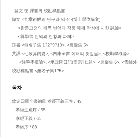
  論文 및 譯書와 校勘標點書

論文 <九章術解의 연구와 역주>(博士學位論文)

     <한문고전의 제목 번역과 작품 해제 작성에 대한 試論>

     <算學書 번역의 현황과 과제> 

譯書 <無名子集 1?2?9?10>, <農巖集 5>

共譯 <七政算內篇>, <四庫全書 이해의 첫걸음>, <校勘學槪論>, 

      <注釋學槪論>, <承政院日記(高宗?仁祖>, <農巖集 6>, <雪岫外史>

校勘標點書 <無名子集1?5>
목차
欽定四庫全書總目 孝經正義三卷 / 49

   孝經注疏序 / 55

   孝經正義 / 61

   孝經序 / 88
