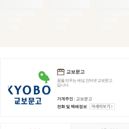
교보문고
꿈을 피우는 세상, 인터넷 교보문고
입니다.
가게주인 :
교보문고
전화 및 택배정보