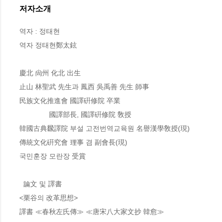
저자소개
역자 : 정태현

역자 정태현鄭太鉉

慶北 尙州 化北 出生

止山 林聖武 先生과 鳳西 吳禹善 先生 師事

民族文化推進會 國譯硏修院 卒業

               國譯部長, 國譯硏修院 敎授

韓國古典飜譯院 부설 고전번역교육원 名譽漢學敎授(現)

傳統文化硏究會 理事 겸 副會長(現)

국민훈장 모란장 受賞

  論文 및 譯書

<栗谷의 改革思想>

譯書 ≪春秋左氏傳≫ ≪唐宋八大家文抄 韓愈≫
