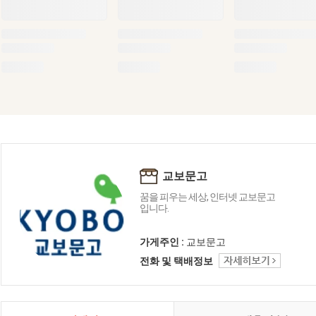
교보문고
꿈을 피우는 세상, 인터넷 교보문고
입니다.
가게주인 :
교보문고
전화 및 택배정보