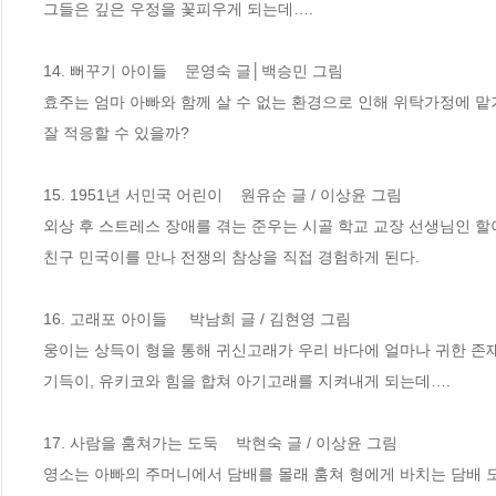
그들은 깊은 우정을 꽃피우게 되는데….

14. 뻐꾸기 아이들    문영숙 글│백승민 그림

효주는 엄마 아빠와 함께 살 수 없는 환경으로 인해 위탁가정에 맡
잘 적응할 수 있을까?

15. 1951년 서민국 어린이    원유순 글 / 이상윤 그림

외상 후 스트레스 장애를 겪는 준우는 시골 학교 교장 선생님인 할아버
친구 민국이를 만나 전쟁의 참상을 직접 경험하게 된다.

16. 고래포 아이들     박남희 글 / 김현영 그림

웅이는 상득이 형을 통해 귀신고래가 우리 바다에 얼마나 귀한 존재
기득이, 유키코와 힘을 합쳐 아기고래를 지켜내게 되는데….

17. 사람을 훔쳐가는 도둑    박현숙 글 / 이상윤 그림

영소는 아빠의 주머니에서 담배를 몰래 훔쳐 형에게 바치는 담배 