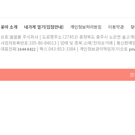
꽃마 소개
내가게 열기(입점안내)
개인정보처리방침
이용약관
찾
상호:올블룸 주식회사 | 도로명주소:(27453) 충청북도 충주시 노은면 솔고개로 
사업자등록번호:105-86-84013 | 업태 및 종목:소매/전자상거래 | 통신판매
대표전화:
| 팩스:043-853-3384 | 개인정보관리책임자:이승호
1644-8422
pr
모