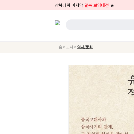
삼복더위 마지막
말복 보양대전
🔥
>
>
홈
도서
역사/문화