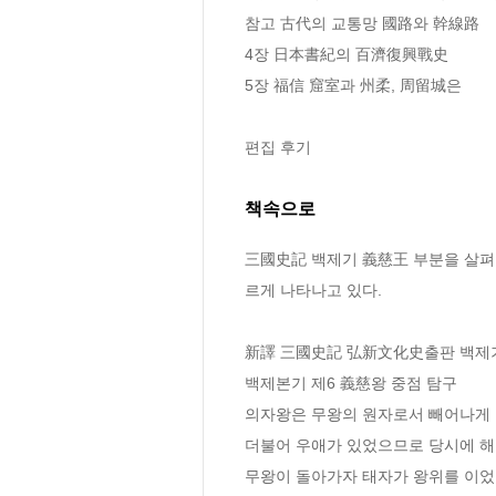
참고 古代의 교통망 國路와 幹線路 

4장 日本書紀의 百濟復興戰史

5장 福信 窟室과 州柔, 周留城은

편집 후기
책속으로
三國史記 백제기 義慈王 부분을 살펴
르게 나타나고 있다.
新譯 三國史記 弘新文化史출판 백제기
백제본기 제6 義慈왕 중점 탐구
의자왕은 무왕의 원자로서 빼어나게 
더불어 우애가 있었으므로 당시에 해
무왕이 돌아가자 태자가 왕위를 이었