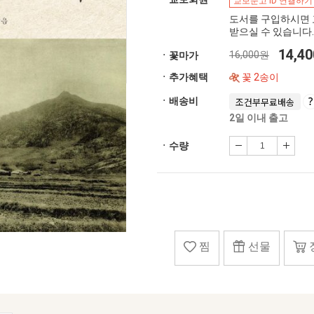
교보문고 ID 연결하기
도서를 구입하시면 
받으실 수 있습니다.
14,4
16,000원
ㆍ꽃마가
ㆍ추가혜택
꽃 2송이
ㆍ배송비
조건부무료배송
2일 이내 출고
ㆍ수량
찜
선물