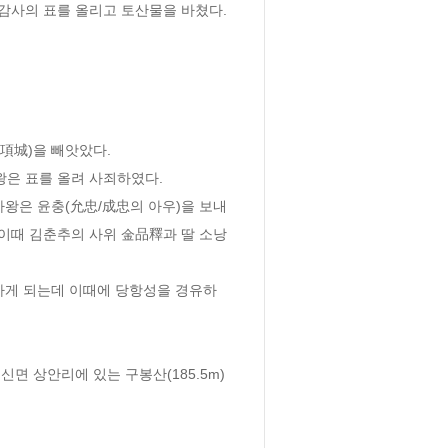
감사의 표를 올리고 토산물을 바쳤다. 
項城)을 빼앗았다.
왕은 표를 올려 사죄하였다.
자왕은 윤충(允忠/成忠의 아우)을 보내
 이때 김춘추의 사위 金品釋과 딸 소낭
하게 되는데 이때에 당항성을 경유하
 상안리에 있는 구봉산(185.5m) 