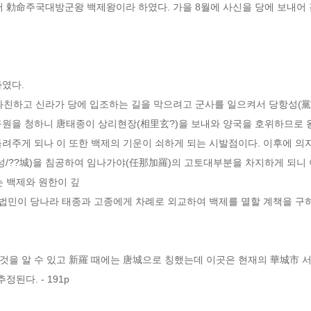
 勅命주국대방군왕 백제왕이라 하였다. 가을 8월에 사신을 당에 보내어 
하였다.
 화친하고 신라가 당에 입조하는 길을 막으려고 군사를 일으켜서 당항성(黨
구원을 청하니 唐태종이 상리현장(相里玄?)을 보내와 양국을 호위하므로 
려주게 되나 이 또한 백제의 기운이 쇠하게 되는 시발점이다. 이후에 의
성/??城)을 침공하여 임나가야(任那加羅)의 고토대부분을 차지하게 되니
는 백제와 원한이 깊
 김법민이 당나라 태종과 고종에게 차례로 외교하여 백제를 멸할 계책을 구
을 알 수 있고 新羅 때에는 唐城으로 칭했는데 이곳은 현재의 華城市 서신면
된다. - 191p