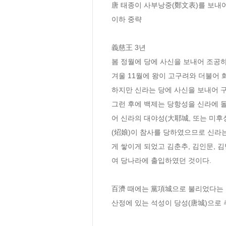
唐 태종이 사부낭중(鄭文表)를 보내어
이하 중략
義慈王 3년
봄 정월에 당에 사신을 보내어 조공
겨울 11월에 왕이 고구려와 더불어
하지만 신라는 당에 사신을 보내어 
그런 후에 백제는 당항성을 신라에 돌
어 신라의 대야성(大耶城, 또는 미후
(炤娘)이 참사를 당하였으므로 신라
게 쌓이게 되었고 김춘추, 김인문,
여 당나라에 출입하였던 것이다.
百濟 때에는 黨項城으로 불리었다는 것
산정에 있는 석성이 당성(唐城)으로 추정