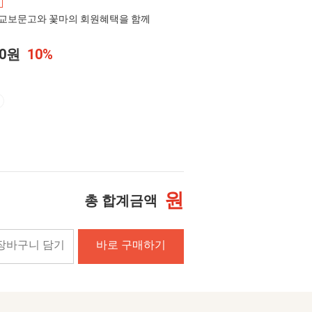
교보문고와 꽃마의 회원혜택을 함께
00원
10%
원
총 합계금액
장바구니 담기
바로 구매하기