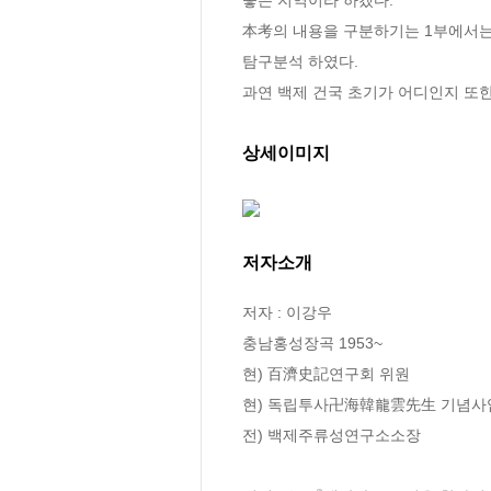
本考의 내용을 구분하기는 1부에서는
탐구분석 하였다. 

과연 백제 건국 초기가 어디인지 또
상세이미지
저자소개
저자 : 이강우

충남홍성장곡 1953~

현) 百濟史記연구회 위원

현) 독립투사卍海韓龍雲先生 기념사업
전) 백제주류성연구소소장
