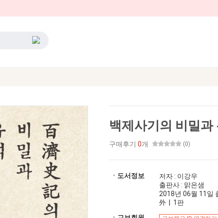
백제사기의 비밀과
구매후기
0
개
(0)
ㆍ도서정보
저자 : 이강우
출판사 : 맑은샘
2018년 06월 11일 출
外 | 1판
ㆍ교보회원