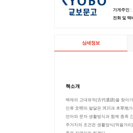
가게주인 :
전화 및 
상세정보
책소개
백제의 고대유적(古代遺蹟)을 찾아가
인류 文明의 발달은 河川과 木草地가
언어와 문자 생활방식과 함께 종족 
주거지의 조건은 생활양식(먹을거리)
좋은 지역이라 하겠다.
