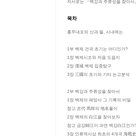
저서로는 『백강과 주류성을 찾아서』
목차
홍주내포의 산과 들, 시내에는

1부 백제 건국 초기는 어디인가?

1장 백제시조와 처음 도읍지

2장 漢城 백제 집중탐구

3장 三國의 초기와 기타 논고분석

2부 백강과 주류성을 찾아서

1장 백제의 패망사 그 기록의 비밀

참고 古代 馬韓의 地名풀이

2장 백제의 白江을 찾아보자

참고 금강錦江이 과연 백강白江인가?
3장 인류역사상 최초의 4개국 海戰史