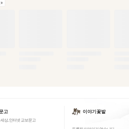
+
문고
이야기꽃밭
 세상, 인터넷 교보문고