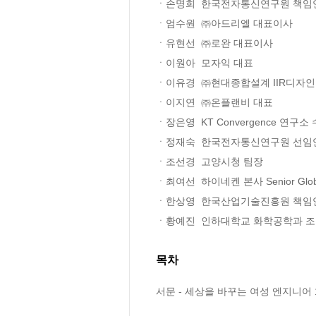
ㆍ손명희  한국전자통신연구원 책임연
ㆍ엄수원  ㈜아드리엘 대표이사

ㆍ유현선  ㈜로완 대표이사

ㆍ이원아  모자익 대표

ㆍ이유경  ㈜현대종합설계 IIR디자인
ㆍ이지연  ㈜온플랜비 대표

ㆍ장은영  KT Convergence 연구소
ㆍ정재숙  한국전자통신연구원 선임
ㆍ조선경  고양시청 팀장

ㆍ최여선  하이네켄 본사 Senior Global Le
ㆍ한상영  한국산업기술진흥원 책임
ㆍ황예진  인하대학교 화학공학과 
목차
서문 - 세상을 바꾸는 여성 엔지니어 1