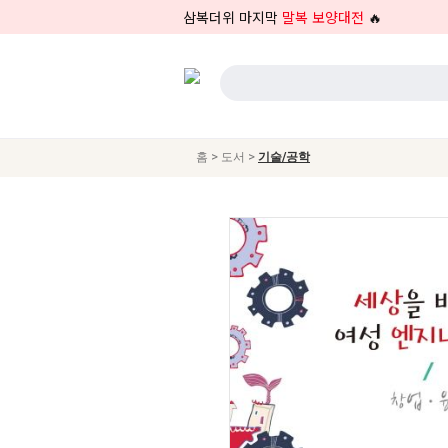
삼복더위 마지막
말복 보양대전
🔥
>
>
홈
도서
기술/공학