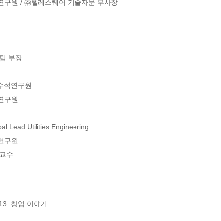
구원 / ㈜텔레스퀘어 기술자문 부사장

팀 부장

 수석연구원

연구원

ad Utilities Engineering

연구원

조교수
3: 창업 이야기
