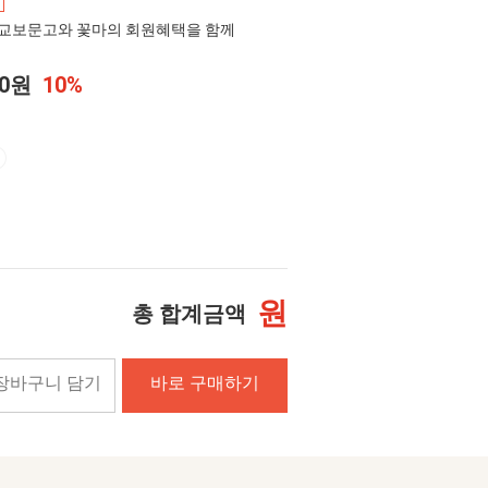
교보문고와 꽃마의 회원혜택을 함께
00원
10%
원
총 합계금액
장바구니 담기
바로 구매하기