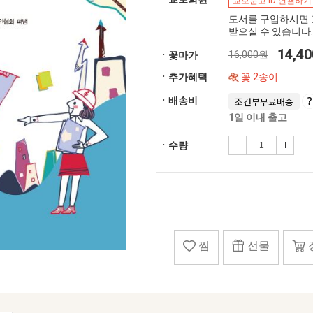
교보문고 ID 연결하기
도서를 구입하시면 
받으실 수 있습니다.
14,4
16,000원
ㆍ꽃마가
ㆍ추가혜택
꽃 2송이
ㆍ배송비
조건부무료배송
1일 이내 출고
ㆍ수량
찜
선물