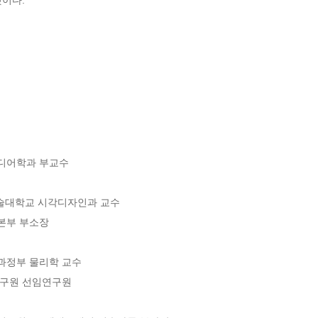
디어학과 부교수

술대학교 시각디자인과 교수

부 부소장

정부 물리학 교수

구원 선임연구원
