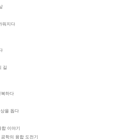


워지다 

 

 길

복하다 

상을 돕다

융합 이야기

공학의 융합 도전기 
