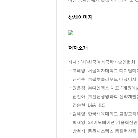
상세이미지
저자소개
저자 : (사)한국여성공학기술인협회

ㆍ고혜영  서울여자대학교 디지털미
ㆍ권선주  ㈜블루클라우드 대표이사

ㆍ권은경  ㈜디엔엑스 대표 / 계원예
ㆍ권진아  ㈜진원생명과학 신약개발본
ㆍ김송현  L&A 대표

ㆍ김혜영  한국체육대학교 교양교직과
ㆍ박재영  SK이노베이션 기술혁신연
ㆍ방현지  동원시스템즈 품질혁신팀
