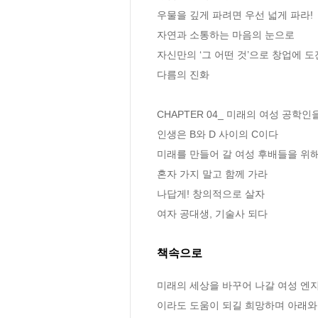
우물을 깊게 파려면 우선 넓게 파라! 

자연과 소통하는 마음의 눈으로

자신만의 ‘그 어떤 것’으로 창업에 도
다름의 진화 

CHAPTER 04_ 미래의 여성 공학인을
인생은 B와 D 사이의 C이다

미래를 만들어 갈 여성 후배들을 위해 
혼자 가지 말고 함께 가라

나답게! 창의적으로 살자 

여자 공대생, 기술사 되다
책속으로
미래의 세상을 바꾸어 나갈 여성 엔
이라도 도움이 되길 희망하며 아래와 