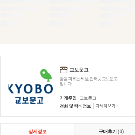
교보문고
꿈을 피우는 세상, 인터넷 교보문고
입니다.
가게주인 :
교보문고
전화 및 택배정보
상세정보
구매후기
(0)