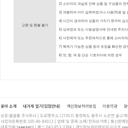
2) 소비자의 과실로 인해 상품 및 구성품의 
3) 개봉하여 이미 섭취하였거나 사용(착용 및 
4) 시간이 경과하여 상품의 가치가 현저히 감
교환 및 환불 불가
5) 상세정보 또는 사용설명서에 안내된 주의사
6) 사전예약 또는 주문제작으로 통해 소비자
7) 복제가 가능한 상품 등의 포장을 훼손한 경
8) 맛, 향, 색 등 단순 기호차이에 의한 경우
꽃마 소개
내가게 열기(입점안내)
개인정보처리방침
이용약관
찾
상호:올블룸 주식회사 | 도로명주소:(27453) 충청북도 충주시 노은면 솔고개로 
사업자등록번호:105-86-84013 | 업태 및 종목:소매/전자상거래 | 통신판매
대표전화:
| 팩스:043-853-3384 | 개인정보관리책임자:이승호
1644-8422
pr