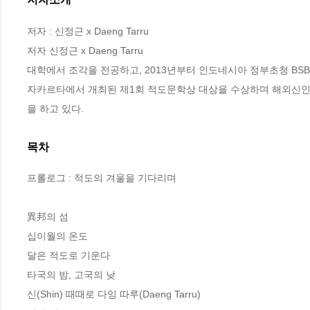
저자 : 신정근 x Daeng Tarru

저자 신정근 x Daeng Tarru

대학에서 조각을 전공하고, 2013년부터 인도네시아 정부초청 BSBI와
자카르타에서 개최된 제1회 적도문학상 대상을 수상하며 해외신인
을 하고 있다.
목차
프롤로그 : 적도의 겨울을 기다리며

異邦의 섬

십이월의 온도

달은 적도로 기운다

타국의 밤, 고국의 낮

신(Shin) 때때로 다잉 따루(Daeng Tarru)
