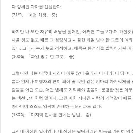
과 정체된 자아를 선물한다. 
(71쪽, 「어떤 희생」 중)
하지만 나 또한 자유의 배낭을 짊어진, 어쩌면 그들보다 더 하잘
나을 것도 없고 때론 그 청량하고 시원한 과일 빙수 한 그릇의 여
있다. 그래서 누가 누굴 걱정하고, 해묵은 동정심을 발휘하기란 어려
(100쪽, 「과일 빙수 한 그릇」 중)
그렇다면 나는 나중에 시간이 아주 많이 흘러서 이 나라, 이 땅, 
름과 언제나 여행자의 편이 되어 줄 것만 같은 키다리 아저씨처럼
람들을 어떤 모습, 어떤 냄새로 기억해야 좋을까. 분명한 것은 아무
는 생선 냄새처럼 말이다. 그건 마치 지나간 사랑의 기억같이 때론 
아다니며 스스로 영원히 존재하는 문신과도 같다. 
(130쪽, 「마지막 인사를 건네는 방법」 중)
그런데 이상한 일이었다. 내 심장은 팔딱거리던 박동을 가만히 멈추