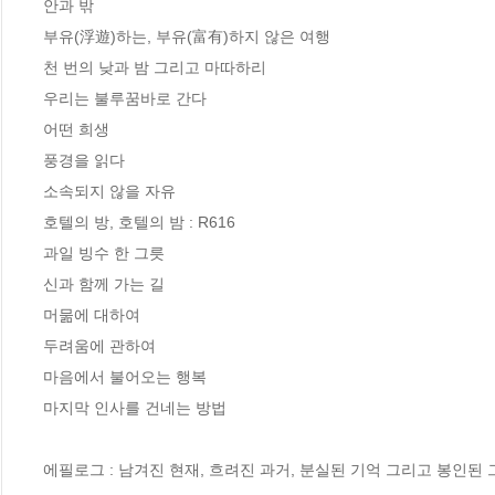
안과 밖

부유(浮遊)하는, 부유(富有)하지 않은 여행

천 번의 낮과 밤 그리고 마따하리

우리는 불루꿈바로 간다

어떤 희생

풍경을 읽다

소속되지 않을 자유

호텔의 방, 호텔의 밤 : R616

과일 빙수 한 그릇

신과 함께 가는 길

머묾에 대하여

두려움에 관하여

마음에서 불어오는 행복

마지막 인사를 건네는 방법

에필로그 : 남겨진 현재, 흐려진 과거, 분실된 기억 그리고 봉인된