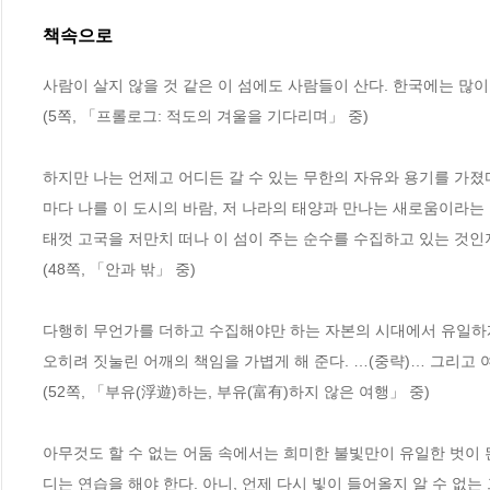
책속으로
사람이 살지 않을 것 같은 이 섬에도 사람들이 산다. 한국에는 많
(5쪽, 「프롤로그: 적도의 겨울을 기다리며」 중)
하지만 나는 언제고 어디든 갈 수 있는 무한의 자유와 용기를 가졌
마다 나를 이 도시의 바람, 저 나라의 태양과 만나는 새로움이라는
태껏 고국을 저만치 떠나 이 섬이 주는 순수를 수집하고 있는 것인지
(48쪽, 「안과 밖」 중)
다행히 무언가를 더하고 수집해야만 하는 자본의 시대에서 유일하게
오히려 짓눌린 어깨의 책임을 가볍게 해 준다. …(중략)… 그리고 
(52쪽, 「부유(浮遊)하는, 부유(富有)하지 않은 여행」 중)
아무것도 할 수 없는 어둠 속에서는 희미한 불빛만이 유일한 벗이 
디는 연습을 해야 한다. 아니, 언제 다시 빛이 들어올지 알 수 없