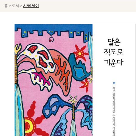
>
>
홈
도서
시/에세이