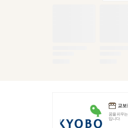
교보
꿈을 피우는
입니다.