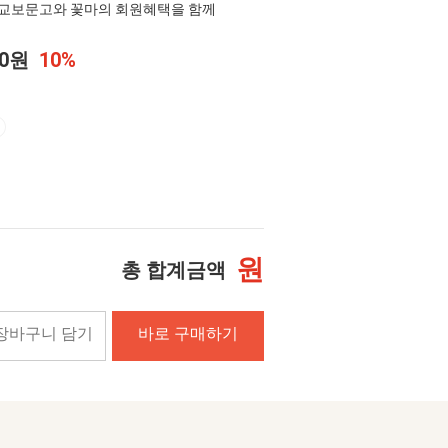
교보문고와 꽃마의 회원혜택을 함께
00원
10%
원
총 합계금액
장바구니 담기
바로 구매하기