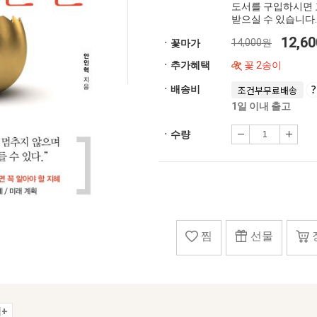
도서를 구입하시면 
받으실 수 있습니다.
12,6
14,000원
ㆍ꽃마가
ㆍ추가혜택
꽃 2송이
ㆍ배송비
조건부무료배송
1일 이내 출고
ㆍ수량
찜
선물
+