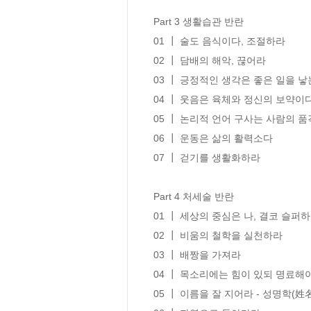
Part 3 생활습관 반란

01 ┃ 술도 음식이다, 조절하라 

02 ┃ 담배의 해악, 끊어라 

03 ┃ 긍정적인 생각은 좋은 일을 낳는
04 ┃ 웃음은 육체와 정신의 보약이다 
05 ┃ 논리적 언어 구사는 사람의 품격을 
06 ┃ 운동은 삶의 활력소다 

07 ┃ 걷기를 생활화하라 

Part 4 처세술 반란

01 ┃ 세상의 중심은 나, 결코 슬퍼하
02 ┃ 비움의 철학을 실천하라

03 ┃ 배짱을 가져라

04 ┃ 목소리에는 힘이 있되 명료해야
05 ┃ 이름을 잘 지어라 - 성명학(姓名學