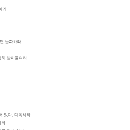
마라

정면 돌파하라

덤히 받아들여라

 있다, 다독하라 

라
