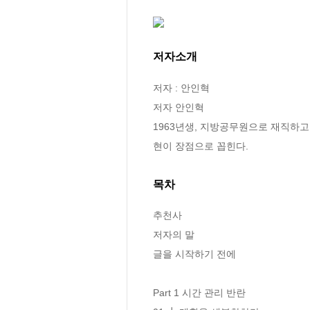
저자소개
저자 : 안인혁

저자 안인혁

1963년생, 지방공무원으로 재직하고
현이 장점으로 꼽힌다.
목차
추천사

저자의 말

글을 시작하기 전에

Part 1 시간 관리 반란
