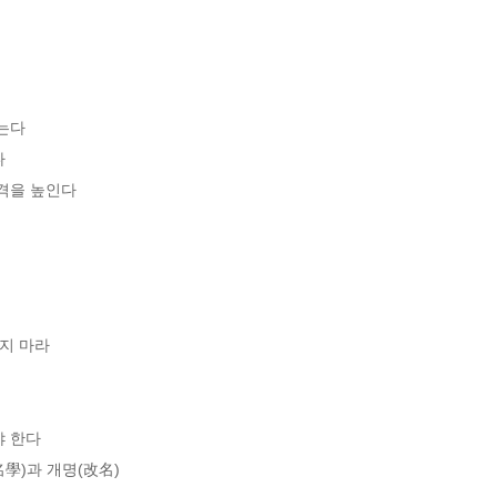
다 



높인다        

지 마라

 한다

)과 개명(改名)    
