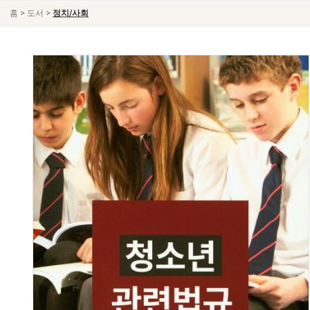
>
>
홈
도서
정치/사회