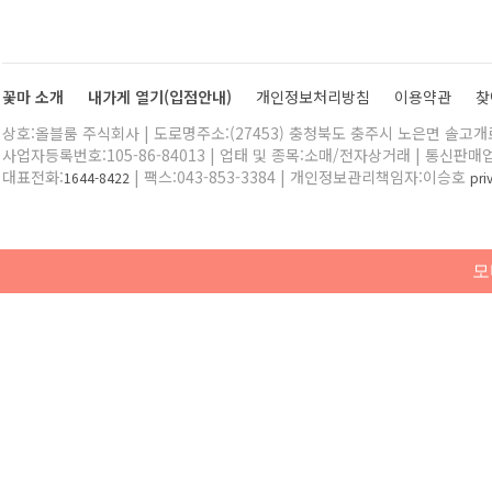
꽃마 소개
내가게 열기(입점안내)
개인정보처리방침
이용약관
찾
상호:올블룸 주식회사 | 도로명주소:(27453) 충청북도 충주시 노은면 솔고개로 
사업자등록번호:105-86-84013 | 업태 및 종목:소매/전자상거래 | 통신판매
대표전화:
| 팩스:043-853-3384 | 개인정보관리책임자:이승호
1644-8422
pr
모