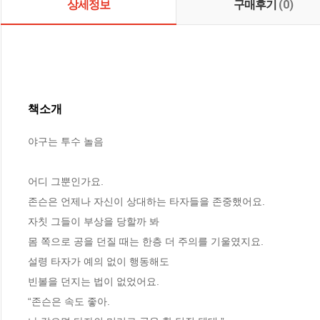
상세정보
구매후기
(0)
책소개
야구는 투수 놀음

어디 그뿐인가요.

존슨은 언제나 자신이 상대하는 타자들을 존중했어요.

자칫 그들이 부상을 당할까 봐

몸 쪽으로 공을 던질 때는 한층 더 주의를 기울였지요.

설령 타자가 예의 없이 행동해도

빈볼을 던지는 법이 없었어요.

“존슨은 속도 좋아.
