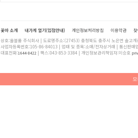
꽃마 소개
내가게 열기(입점안내)
개인정보처리방침
이용약관
찾
상호:올블룸 주식회사 | 도로명주소:(27453) 충청북도 충주시 노은면 솔고개로 
사업자등록번호:105-86-84013 | 업태 및 종목:소매/전자상거래 | 통신판매
대표전화:
| 팩스:043-853-3384 | 개인정보관리책임자:이승호
1644-8422
pr
모