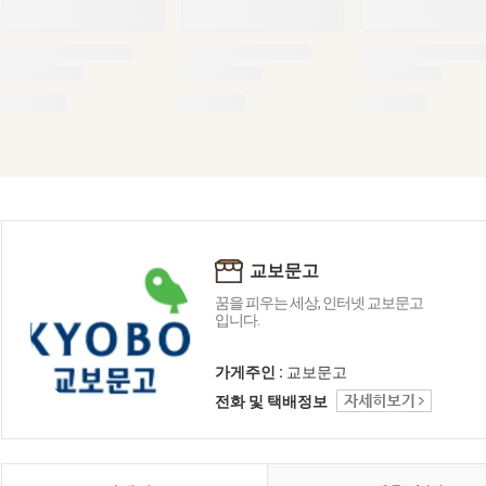
교보문고
꿈을 피우는 세상, 인터넷 교보문고
입니다.
가게주인 :
교보문고
전화 및 택배정보