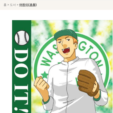
>
>
홈
도서
어린이(초등)