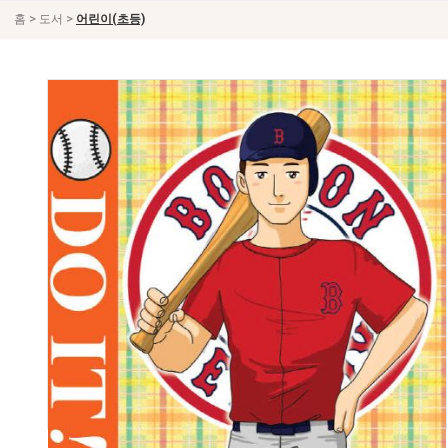
>
>
홈
도서
어린이(초등)