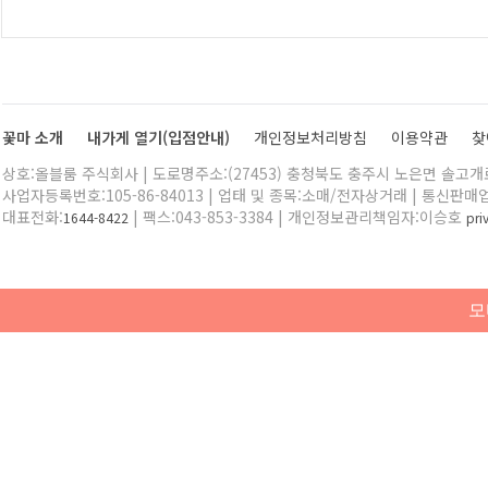
꽃마 소개
내가게 열기(입점안내)
개인정보처리방침
이용약관
찾
상호:올블룸 주식회사 | 도로명주소:(27453) 충청북도 충주시 노은면 솔고개로 
사업자등록번호:105-86-84013 | 업태 및 종목:소매/전자상거래 | 통신판매
대표전화:
| 팩스:043-853-3384 | 개인정보관리책임자:이승호
1644-8422
pr
모