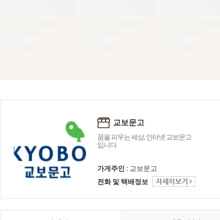
교보문고
꿈을 피우는 세상, 인터넷 교보문고
입니다.
가게주인 :
교보문고
전화 및 택배정보