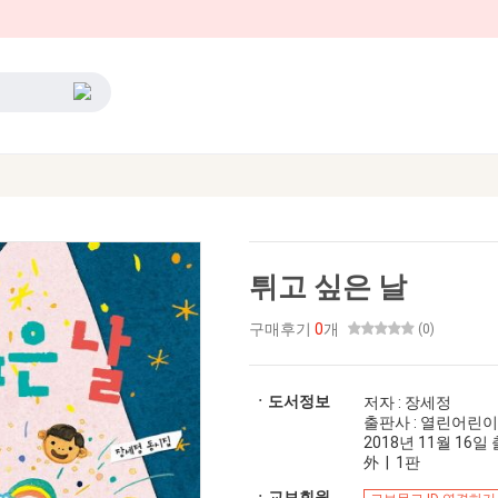
튀고 싶은 날
구매후기
0
개
(0)
ㆍ도서정보
저자 : 장세정
출판사 : 열린어린이
2018년 11월 16일 출
外 | 1판
ㆍ교보회원