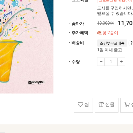
교보문고 ID 연결하기
도서를 구입하시면 
받으실 수 있습니다.
11,7
13,000원
ㆍ꽃마가
ㆍ추가혜택
꽃 2송이
ㆍ배송비
조건부무료배송
1일 이내 출고
ㆍ수량
찜
선물