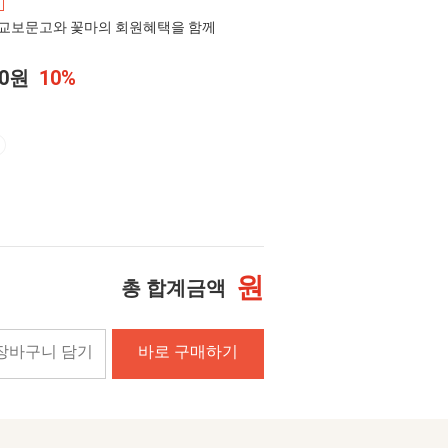
교보문고와 꽃마의 회원혜택을 함께
00원
10%
원
총 합계금액
장바구니 담기
바로 구매하기