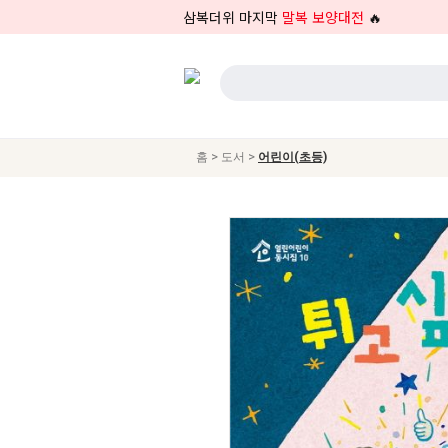
삼복더위 마지막
말복 보양대전
🔥
>
>
홈
도서
어린이(초등)