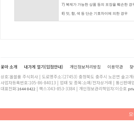
7) 복제가 가능한 상품 등의 포장을 훼손한 경
8) 맛, 향, 색 등 단순 기호차이에 의한 경우
꽃마 소개
내가게 열기(입점안내)
개인정보처리방침
이용약관
찾
상호:올블룸 주식회사 | 도로명주소:(27453) 충청북도 충주시 노은면 솔고개로 
사업자등록번호:105-86-84013 | 업태 및 종목:소매/전자상거래 | 통신판매
대표전화:
| 팩스:043-853-3384 | 개인정보관리책임자:이승호
1644-8422
pr
모