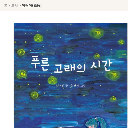
>
>
홈
도서
어린이(초등)