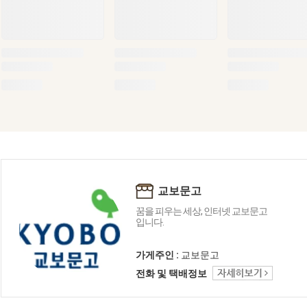
교보문고
꿈을 피우는 세상, 인터넷 교보문고
입니다.
가게주인 :
교보문고
전화 및 택배정보