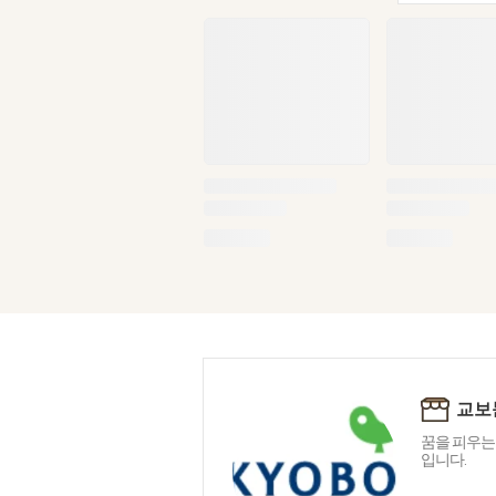
교보
꿈을 피우는
입니다.