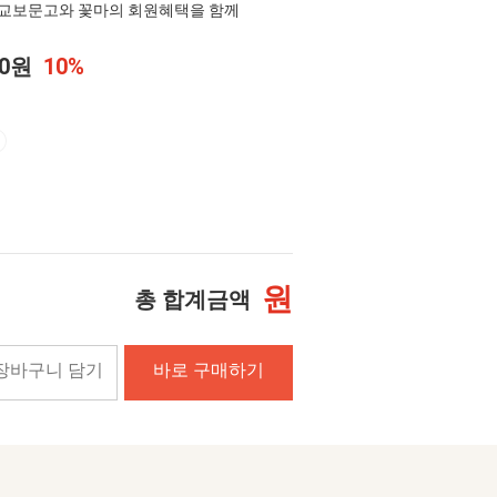
교보문고와 꽃마의 회원혜택을 함께
20원
10%
원
총 합계금액
장바구니 담기
바로 구매하기