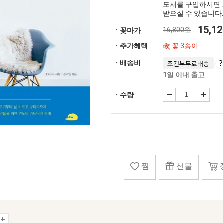
도서를 구입하시면 
받으실 수 있습니다.
15,1
16,800원
ㆍ꽃마가
ㆍ추가혜택
꽃 3송이
ㆍ배송비
조건부무료배송
1일 이내 출고
ㆍ수량
찜
선물
+