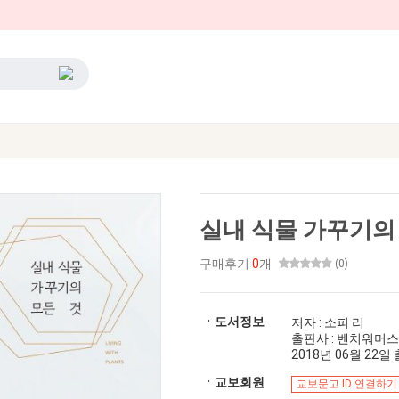
실내 식물 가꾸기의
구매후기
0
개
(0)
ㆍ도서정보
저자 : 소피 리
출판사 : 벤치워머스
2018년 06월 22일 출
ㆍ교보회원
교보문고 ID 연결하기