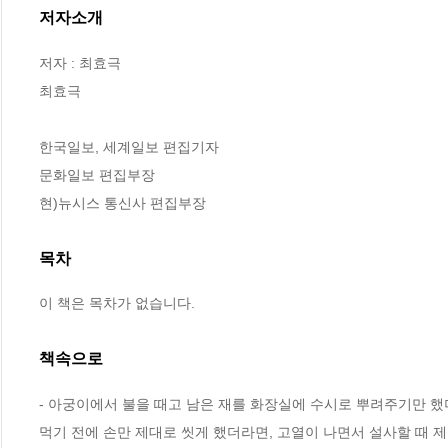
저자소개
저자 : 최효극

최효극

한국일보, 세계일보 편집기자

문화일보 편집부장

현)뉴시스 통신사 편집부장
목차
이 책은 목차가 없습니다.
책속으로
- 아궁이에서 불을 때고 남은 재를 화장실에 수시로 뿌려주기만 했
먹기 전에 손만 제대로 씻게 했더라면, 고열이 나면서 설사할 때