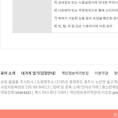
5) 상세정보 또는 사용설명서에 안내된 주의사
6) 사전예약 또는 주문제작으로 통해 소비자
7) 복제가 가능한 상품 등의 포장을 훼손한 경
8) 맛, 향, 색 등 단순 기호차이에 의한 경우
꽃마 소개
내가게 열기(입점안내)
개인정보처리방침
이용약관
찾
상호:올블룸 주식회사 | 도로명주소:(27453) 충청북도 충주시 노은면 솔고개로 
사업자등록번호:105-86-84013 | 업태 및 종목:소매/전자상거래 | 통신판매
대표전화:
| 팩스:043-853-3384 | 개인정보관리책임자:이승호
1644-8422
pr
모