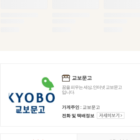
교보문고
꿈을 피우는 세상, 인터넷 교보문고
입니다.
가게주인 :
교보문고
전화 및 택배정보