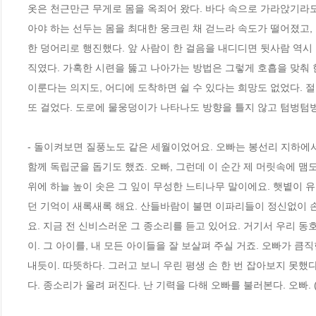
옷은 천근만근 무게로 몸을 옥죄어 왔다. 바다 속으로 가라앉기라도 
아야 하는 선두는 몸을 최대한 웅크린 채 걷느라 속도가 떨어졌고,
한 덩어리로 행진했다. 앞 사람이 한 걸음을 내디디면 뒷사람 역시
직였다. 가혹한 시련을 뚫고 나아가는 방법은 그렇게 호흡을 맞춰 한
이룬다는 의지도, 어디에 도착하면 쉴 수 있다는 희망도 없었다. 
또 걸었다. 도로에 물웅덩이가 나타나도 방향을 틀지 않고 텀벙텀벙 통
- 돌이켜보면 질풍노도 같은 세월이었어요. 오빠는 봉선리 지하에
함께 독립군을 돕기도 했죠. 오빠, 그런데 이 순간 제 머릿속에 맴도
위에 하늘 높이 솟은 그 잎이 무성한 느티나무 말이에요. 햇볕이 유
던 기억이 새록새록 해요. 산들바람이 불면 이파리들이 정신없이 손
요. 지금 전 신비스러운 그 종소리를 듣고 있어요. 거기서 우리 동호
이. 그 아이를, 내 모든 아이들을 잘 보살펴 주실 거죠. 오빠가 큼
내듯이. 따뜻하다. 그러고 보니 우린 평생 손 한 번 잡아보지 못했다
다. 종소리가 울려 퍼진다. 난 기력을 다해 오빠를 불러본다. 오빠. (