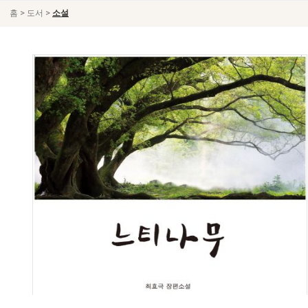
>
>
홈
도서
소설