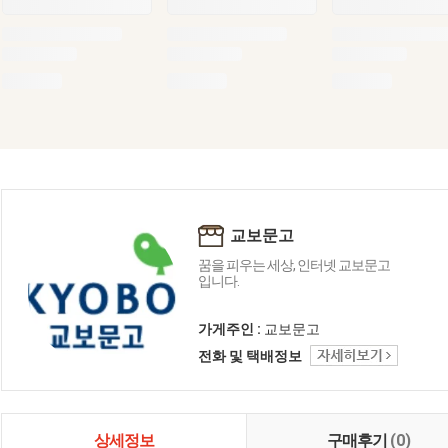
교보문고
꿈을 피우는 세상, 인터넷 교보문고
입니다.
가게주인 :
교보문고
전화 및 택배정보
상세정보
구매후기
(0)