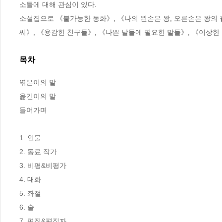
소들에 대해 관심이 있다. 

소설집으로 《불가능한 동화》, 《나의 왼손은 왕, 오른손은 왕의 
씨》, 《용감한 친구들》, 《나쁜 날들에 필요한 말들》, 《이상한
목차
엮은이의 말

옮긴이의 말

들어가며

1. 인물

2. 동료 작가

3. 비평&비평가

4. 대화

5. 좌절

6. 술

7. 편집&편집자
