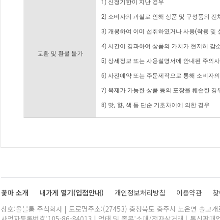
1) 신청기한이 지난 경우
2) 소비자의 과실로 인해 상품 및 구성품의 
3) 개봉하여 이미 섭취하였거나 사용(착용 및 
4) 시간이 경과하여 상품의 가치가 현저히 감
교환 및 환불 불가
5) 상세정보 또는 사용설명서에 안내된 주의사
6) 사전예약 또는 주문제작으로 통해 소비자
7) 복제가 가능한 상품 등의 포장을 훼손한 경
8) 맛, 향, 색 등 단순 기호차이에 의한 경우
꽃마 소개
내가게 열기(입점안내)
개인정보처리방침
이용약관
찾
상호:올블룸 주식회사 | 도로명주소:(27453) 충청북도 충주시 노은면 솔고개로 
사업자등록번호:105-86-84013 | 업태 및 종목:소매/전자상거래 | 통신판매