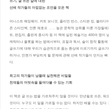
쓰기, 글 쓰는 삶에 대한 

선배 작가들의 아낌없는 조언을 모은 책
어니스트 헤밍웨이, 커트 보니것, 줄리언 반스, 스티븐 킹, 블라디미르
존 스타인벡, 안톤 체호프 …… 높은 문학적 성취를 이룬 거장들
트, 편집자, 출판계 종사자 등 이 책에 실린 예술가는 400여 명이 넘는
캐릭터나 플롯을 짜는 법에서부터, 표절과 독서, 술이 창작 활동에 
글쓰기에 대해 우리가 습관적으로 품는 환상에 이르기까지 글쓰기에
하거나, 언젠가 부딪히게 될 문제에 관해 선배 작가들이 던지는 뼈 
다. 

최고의 작가들이 남몰래 실천해온 비밀들

천재들의 머릿속을 들여다볼 수 있는 기회
이 책은 글 쓰는 법을 가르쳐주지 않을 것이다. 만년필로 쓰든, 워
것이다. 누구도 이 일을 가르칠 수는 없다. 하지만 배울 수는 있다. 