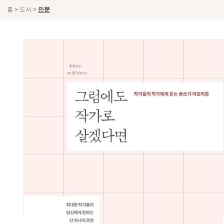
>
>
홈
도서
인문