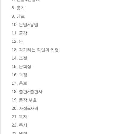
8. 용기

9. 장르

10. 문법&용법

11. 글감

12. 돈

13. 작가라는 직업의 위험

14. 표절

15. 문학상

16. 과정

17. 홍보

18. 출판&출판사

19. 문장 부호

20. 자질&자격

21. 독자

22. 독서

23. 원칙
