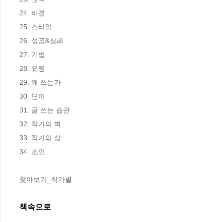
24. 비결

25. 스타일

26. 성공&실패

27. 기법

28. 요령

29. 왜 쓰는가

30. 단어

31. 글 쓰는 습관

32. 작가의 벽

33. 작가의 삶

34. 조언

찾아보기_작가별
책속으로