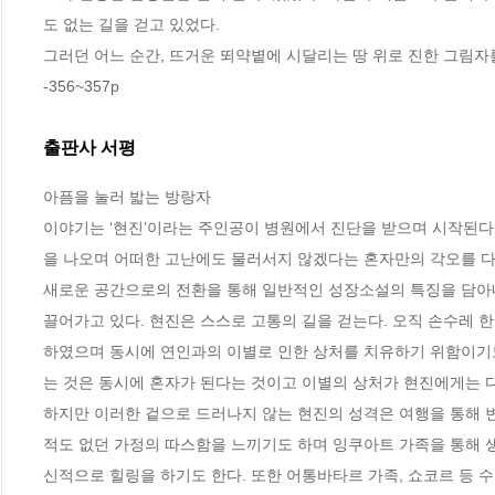
도 없는 길을 걷고 있었다. 
그러던 어느 순간, 뜨거운 뙤약볕에 시달리는 땅 위로 진한 그림자
-356~357p
출판사 서평
아픔을 눌러 밟는 방랑자

이야기는 ‘현진’이라는 주인공이 병원에서 진단을 받으며 시작된다
을 나오며 어떠한 고난에도 물러서지 않겠다는 혼자만의 각오를 다진
새로운 공간으로의 전환을 통해 일반적인 성장소설의 특징을 담아내
끌어가고 있다. 현진은 스스로 고통의 길을 걷는다. 오직 손수레 
하였으며 동시에 연인과의 이별로 인한 상처를 치유하기 위함이기도
는 것은 동시에 혼자가 된다는 것이고 이별의 상처가 현진에게는 다
하지만 이러한 겉으로 드러나지 않는 현진의 성격은 여행을 통해 변
적도 없던 가정의 따스함을 느끼기도 하며 잉쿠아트 가족을 통해 생
신적으로 힐링을 하기도 한다. 또한 어통바타르 가족, 쇼코르 등