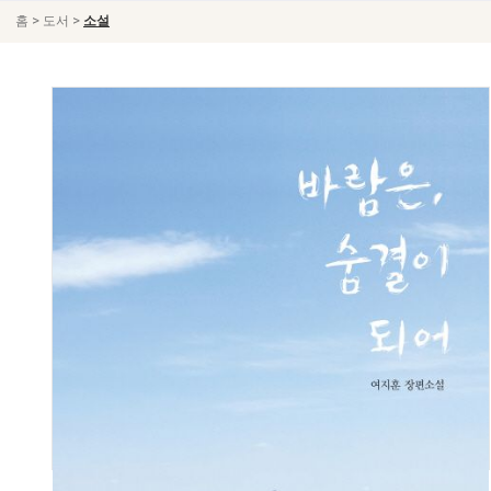
>
>
홈
도서
소설