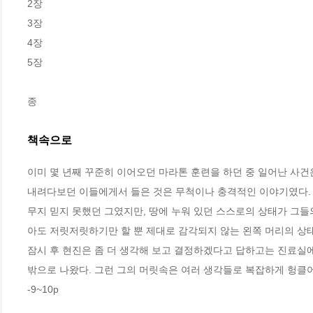
2장

3장

4장

5장

종
책속으로
이미 몇 년째 꾸준히 이어오던 마라톤 훈련을 하던 중 일어난 사건
내려다보던 이들에게서 들은 것은 무척이나 충격적인 이야기였다. 
무지 믿지 못했던 그였지만, 땅에 누워 있던 스스로의 상태가 그들의
아도 저릿저릿하기만 할 뿐 제대로 감각되지 않는 왼쪽 머리의 상
잠시 후 현진은 좀 더 생각해 보고 결정하겠다고 답하고는 진료실에
밖으로 나왔다. 그런 그의 머릿속은 여러 생각들로 복잡하게 헝클어
-9~10p