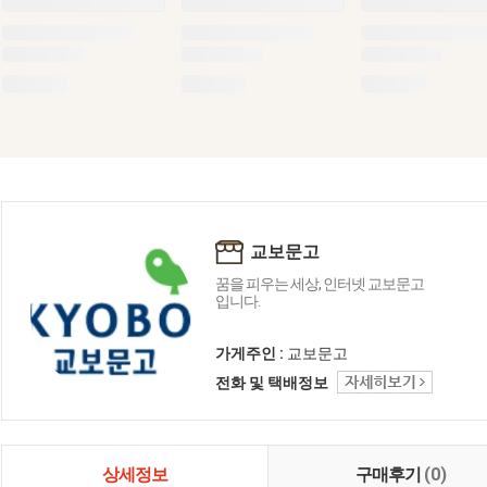
교보문고
꿈을 피우는 세상, 인터넷 교보문고
입니다.
가게주인 :
교보문고
전화 및 택배정보
상세정보
구매후기
(0)