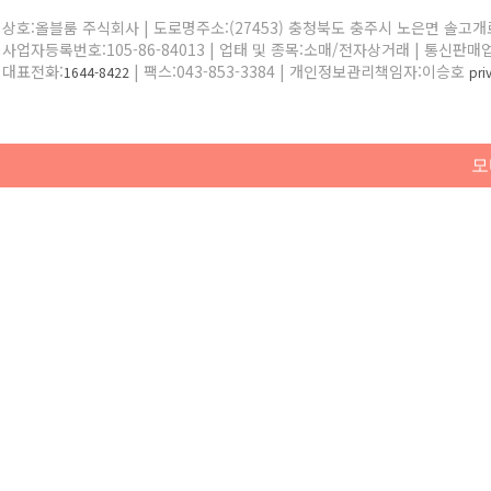
상호:올블룸 주식회사 | 도로명주소:(27453) 충청북도 충주시 노은면 솔고개로 
사업자등록번호:105-86-84013 | 업태 및 종목:소매/전자상거래 | 통신판매
대표전화:
| 팩스:043-853-3384 | 개인정보관리책임자:이승호
1644-8422
pr
모