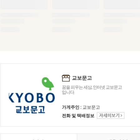
교보문고
꿈을 피우는 세상, 인터넷 교보문고
입니다.
가게주인 :
교보문고
전화 및 택배정보