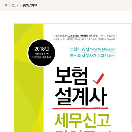
>
>
홈
도서
경제/경영