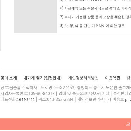
6) 사전예약 또는 주문제작으로 통해 소비자
7) 복제가 가능한 상품 등의 포장을 훼손한 경
8) 맛, 향, 색 등 단순 기호차이에 의한 경우
꽃마 소개
내가게 열기(입점안내)
개인정보처리방침
이용약관
찾
상호:올블룸 주식회사 | 도로명주소:(27453) 충청북도 충주시 노은면 솔고개로 
사업자등록번호:105-86-84013 | 업태 및 종목:소매/전자상거래 | 통신판매
대표전화:
| 팩스:043-853-3384 | 개인정보관리책임자:이승호
1644-8422
pr
모