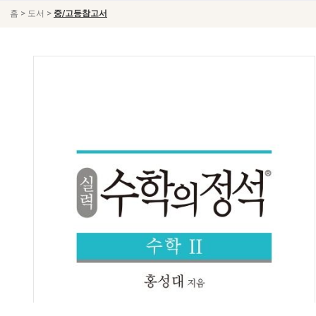
>
>
홈
도서
중/고등참고서