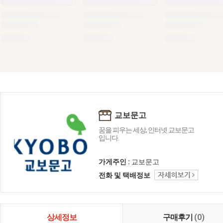
교보문고
꿈을 피우는 세상, 인터넷 교보문고
입니다.
가게주인 :
교보문고
전화 및 택배정보
상세정보
구매후기
(0)