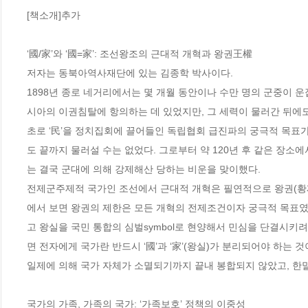
[책소개]추가

‘國/家’와 ‘國=家’: 조선왕조의 근대적 개혁과 왕권王權

저자는 동북아역사재단에 있는 김종학 박사이다. 

1898년 종로 네거리에서는 몇 개월 동안이나 수만 명의 군중이 
시아의 이권침탈에 항의하는 데 있었지만, 그 세력이 물러간 뒤에도
초로 ‘民’을 정치집회에 끌어들인 독립협회 급진파의 궁극적 목표
도 끝까지 물러설 수는 없었다. 그로부터 약 120년 후 같은 장
는 결국 군대에 의해 강제해산 당하는 비운을 맞이했다.

전제군주제적 국가인 조선에서 근대적 개혁은 필연적으로 왕권(황
에서 보면 왕권의 제한은 모든 개혁의 전제조건이자 궁극적 목표였
고 왕실을 국민 통합의 심벌symbol로 현양해서 민심을 단결시키
면 전자에게 국가란 반드시 ‘國’과 ‘家’(왕실)가 분리되어야 하는 것
일제에 의해 국가 자체가 소멸되기까지 끝내 봉합되지 않았고, 한말
국가의 가족, 가족의 국가: ‘가족보호’ 정책의 이중성
