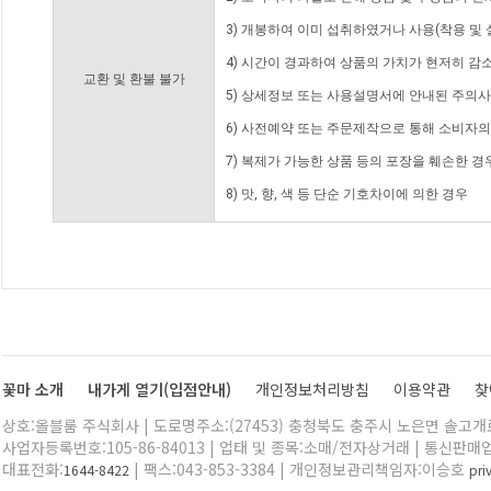
3) 개봉하여 이미 섭취하였거나 사용(착용 및 
4) 시간이 경과하여 상품의 가치가 현저히 감
교환 및 환불 불가
5) 상세정보 또는 사용설명서에 안내된 주의사
6) 사전예약 또는 주문제작으로 통해 소비자
7) 복제가 가능한 상품 등의 포장을 훼손한 경
8) 맛, 향, 색 등 단순 기호차이에 의한 경우
꽃마 소개
내가게 열기(입점안내)
개인정보처리방침
이용약관
찾
상호:올블룸 주식회사 | 도로명주소:(27453) 충청북도 충주시 노은면 솔고개로 
사업자등록번호:105-86-84013 | 업태 및 종목:소매/전자상거래 | 통신판매
대표전화:
| 팩스:043-853-3384 | 개인정보관리책임자:이승호
1644-8422
pr