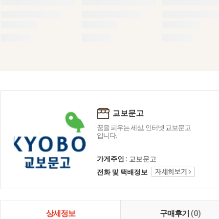
교보문고
꿈을 피우는 세상, 인터넷 교보문고
입니다.
가게주인 :
교보문고
전화 및 택배정보
상세정보
구매후기
(0)