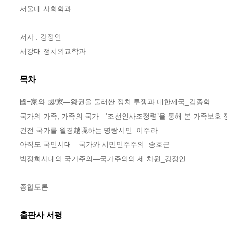
서울대 사회학과

저자 : 강정인

서강대 정치외교학과
목차
國=家와 國/家―왕권을 둘러싼 정치 투쟁과 대한제국_김종학

국가의 가족, 가족의 국가―‘조선인사조정령’을 통해 본 가족보호 
건전 국가를 월경越境하는 명랑시민_이주라

아직도 국민시대―국가와 시민민주주의_송호근

박정희시대의 국가주의―국가주의의 세 차원_강정인

종합토론
출판사 서평