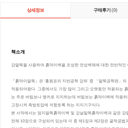
상세정보
구매후기
(0)
책소개
강말뚝을 사용하여 흙막이벽을 조성한 연성벽체에 대한 전반적인 
『흙막이말뚝』은 ‘홍원표의 지반공학 강좌’ 중 「말뚝공학편」의 
적용되어왔다. 그중에서도 가장 많이 그리고 오랫동안 적용되는 
는 주로 버팀보나 앵커로 지지하는데 버팀보는 흙막이벽에 작용하
고정시켜 측방토압에 저항토록 하는 지지기구이다.

본 서적에서는 엄지말뚝흙막이벽 및 강널말뚝흙막이벽과 같은 강말
전체 10장으로 구성되어 있는데 이 중 제1장과 제2장은 굴착공