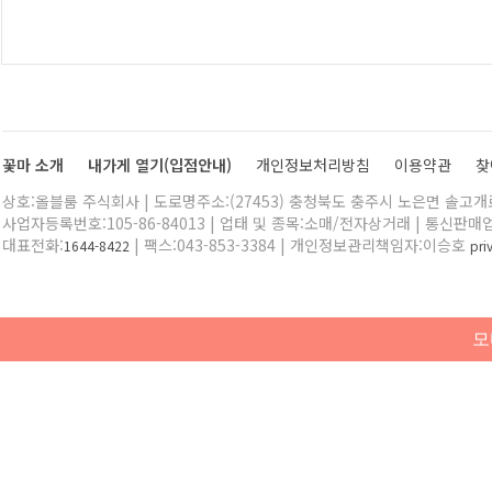
꽃마 소개
내가게 열기(입점안내)
개인정보처리방침
이용약관
찾
상호:올블룸 주식회사 | 도로명주소:(27453) 충청북도 충주시 노은면 솔고개로 
사업자등록번호:105-86-84013 | 업태 및 종목:소매/전자상거래 | 통신판매
대표전화:
| 팩스:043-853-3384 | 개인정보관리책임자:이승호
1644-8422
pr
모