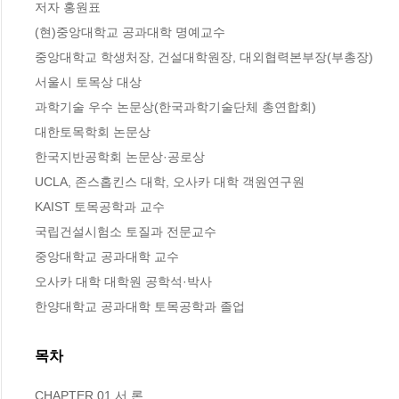
저자 홍원표

(현)중앙대학교 공과대학 명예교수

중앙대학교 학생처장, 건설대학원장, 대외협력본부장(부총장)

서울시 토목상 대상

과학기술 우수 논문상(한국과학기술단체 총연합회)

대한토목학회 논문상

한국지반공학회 논문상·공로상

UCLA, 존스홉킨스 대학, 오사카 대학 객원연구원

KAIST 토목공학과 교수

국립건설시험소 토질과 전문교수

중앙대학교 공과대학 교수

오사카 대학 대학원 공학석·박사

한양대학교 공과대학 토목공학과 졸업
목차
CHAPTER 01 서 론
