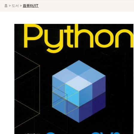
>
>
홈
도서
컴퓨터/IT