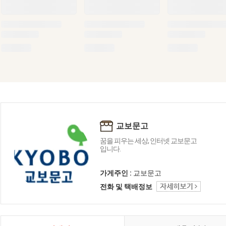
교보문고
꿈을 피우는 세상, 인터넷 교보문고
입니다.
가게주인 :
교보문고
전화 및 택배정보