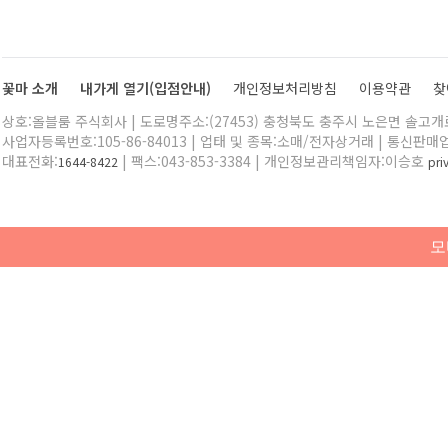
꽃마 소개
내가게 열기(입점안내)
개인정보처리방침
이용약관
찾
상호:올블룸 주식회사 | 도로명주소:(27453) 충청북도 충주시 노은면 솔고개로 
사업자등록번호:105-86-84013 | 업태 및 종목:소매/전자상거래 | 통신판매
대표전화:
| 팩스:043-853-3384 | 개인정보관리책임자:이승호
1644-8422
pr
모