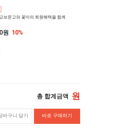
교보문고와 꽃마의 회원혜택을 함께
00원
10%
원
총 합계금액
장바구니 담기
바로 구매하기