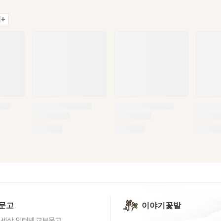
+
문고
이야기꽃밭
 세상, 인터넷 교보문고