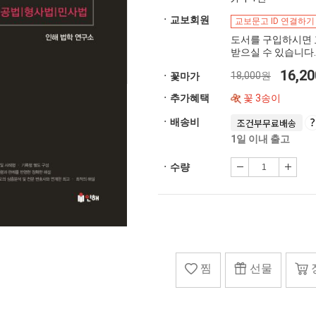
ㆍ교보회원
교보문고 ID 연결하기
도서를 구입하시면 
받으실 수 있습니다.
16,2
18,000원
ㆍ꽃마가
ㆍ추가혜택
꽃 3송이
ㆍ배송비
조건부무료배송
1일 이내 출고
ㆍ수량
찜
선물