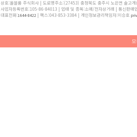
상호:올블룸 주식회사 | 도로명주소:(27453) 충청북도 충주시 노은면 솔고개로 
사업자등록번호:105-86-84013 | 업태 및 종목:소매/전자상거래 | 통신판매
대표전화:
| 팩스:043-853-3384 | 개인정보관리책임자:이승호
1644-8422
pr
모