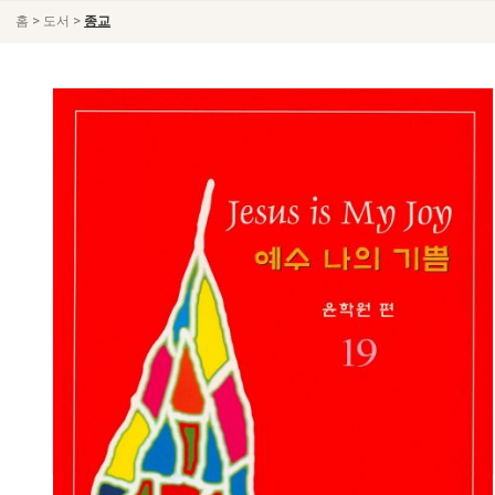
>
>
홈
도서
종교