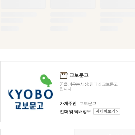
교보문고
꿈을 피우는 세상, 인터넷 교보문고
입니다.
가게주인 :
교보문고
전화 및 택배정보