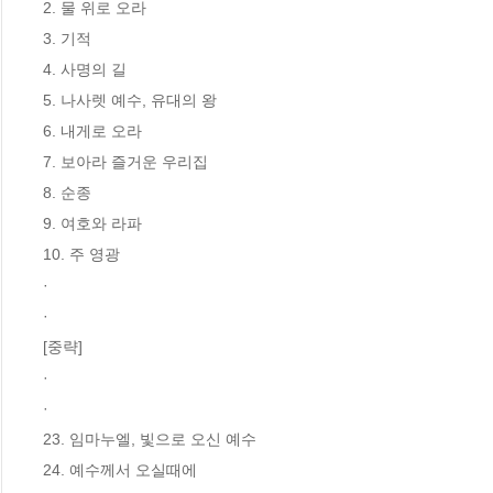
2. 물 위로 오라

3. 기적

4. 사명의 길

5. 나사렛 예수, 유대의 왕

6. 내게로 오라

7. 보아라 즐거운 우리집

8. 순종

9. 여호와 라파

10. 주 영광

·

·

[중략]

·

·

23. 임마누엘, 빛으로 오신 예수

24. 예수께서 오실때에
