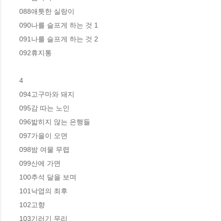
088애틋한 실랑이  

090나를 슬프게 하는 것 1  

091나를 슬프게 하는 것 2  

092휴지통  

4

094고구마와 돼지  

095감 따는 노인   

096밟히지 않는 은행들   

097가을이 오면   

098밤 여물 무렵   

099산에 가면   

100추석 달을 보며   

101낙엽의 최후  

102고향   

103기러기 무리   
