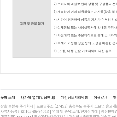
2) 소비자의 과실로 인해 상품 및 구성품의 
3) 개봉하여 이미 섭취하였거나 사용(착용 및 
4) 시간이 경과하여 상품의 가치가 현저히 감
교환 및 환불 불가
5) 상세정보 또는 사용설명서에 안내된 주의사
6) 사전예약 또는 주문제작으로 통해 소비자
7) 복제가 가능한 상품 등의 포장을 훼손한 경
8) 맛, 향, 색 등 단순 기호차이에 의한 경우
꽃마 소개
내가게 열기(입점안내)
개인정보처리방침
이용약관
찾
상호:올블룸 주식회사 | 도로명주소:(27453) 충청북도 충주시 노은면 솔고개로 
사업자등록번호:105-86-84013 | 업태 및 종목:소매/전자상거래 | 통신판매
대표전화:
| 팩스:043-853-3384 | 개인정보관리책임자:이승호
1644-8422
pr