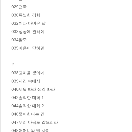
029천국  

030특별한 경험  

032치과 다녀온 날  

033성공에 관하여  

034팥죽  

035마음이 닫히면 

2

038고마울 뿐이네  

039시간 속에서  

040세월 따라 생각 따라  

042솔직한 대화 1  

044솔직한 대화 2  

046좋아한다는 건  

047우리 마음도 같으리라  

048어머니와 딸 사이  
