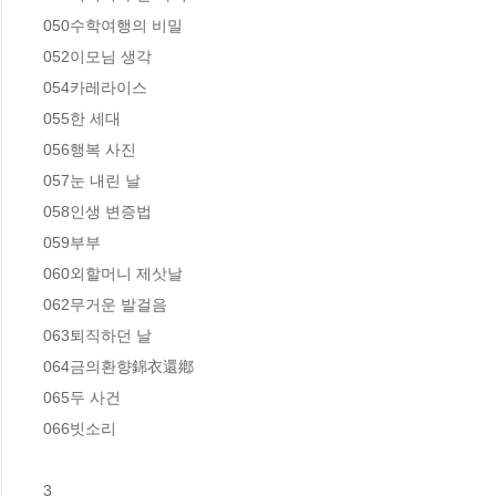
050수학여행의 비밀  

052이모님 생각  

054카레라이스  

055한 세대  

056행복 사진  

057눈 내린 날  

058인생 변증법 

059부부  

060외할머니 제삿날  

062무거운 발걸음  

063퇴직하던 날  

064금의환향錦衣還鄕  

065두 사건   

066빗소리   

3
