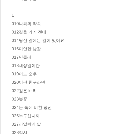
1

010나와의 약속

012길을 가기 전에

014당신 앞에는 길이 있어요 

016미안한 낮잠 

017민들레 

018세상일이란 

019어느 오후 

020이런 친구라면  

022깊은 배려  

023붓꽃 

024눈 속에 비친 당신 

026누구십니까 

027라일락의 말  

028접시  
