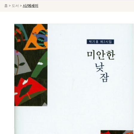
>
>
홈
도서
시/에세이