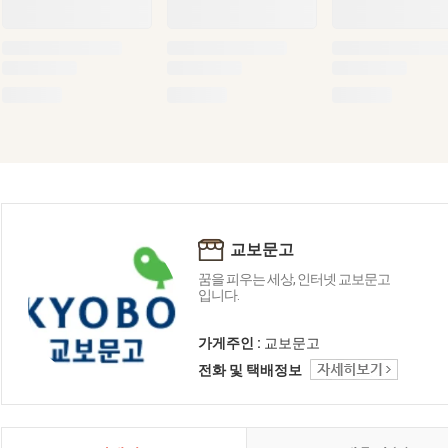
교보문고
꿈을 피우는 세상, 인터넷 교보문고
입니다.
가게주인 :
교보문고
전화 및 택배정보