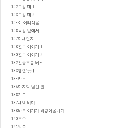
122오십 대 1   

123오십 대 2   

124이 어리석음   

126육십 앞에서   

127미세먼지  

128친구 이야기 1  

130친구 이야기 2   

132긴급호송 버스   

133행렬行列   

134카누   

135마지막 남긴 말  

136기도  

137새벽 바다  

138바로 여기가 벼랑이옵니다  

140호수  

141일출  
