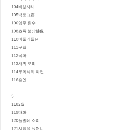
104비상사태   

105백로白露   

106임무 완수   

108초록 불상佛像   

110비둘기들은   

111구월   

112국화   

113새끼 오리   

114무의식의 파편   

116혼인  

5

1182월 

119매화 

120풀벌레 소리  

121시집을 냈더니  
