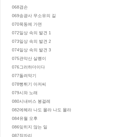
068겸손 

069송광사 무소유의 길 

070목동에 가면  

072일상 속의 발견 1  

073일상 속의 발견 2  

074일상 속의 발견 3  

075관악산 살쾡이  

076그러하더이다  

077돌려막기  

078뻥튀기 아저씨  

079시와 노래  

080시내버스 봉걸레  

082에헤라 나도 몰라 나도 몰라  

084유월 오후  

086잊히지 않는 일  

087잠자리  
