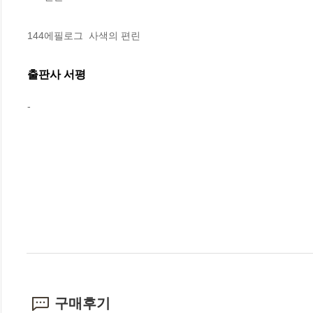
144에필로그  사색의 편린
출판사 서평
-
구매후기