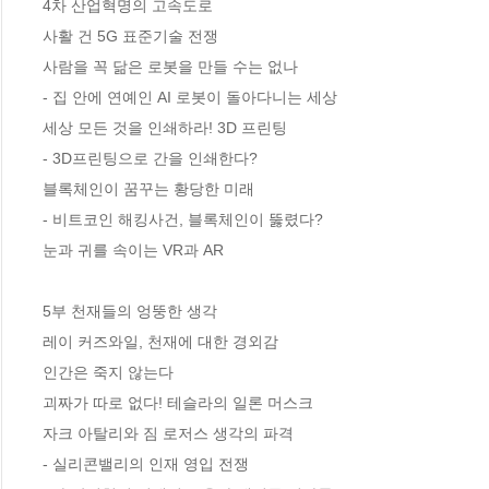
4차 산업혁명의 고속도로

사활 건 5G 표준기술 전쟁

사람을 꼭 닮은 로봇을 만들 수는 없나

- 집 안에 연예인 AI 로봇이 돌아다니는 세상  

세상 모든 것을 인쇄하라! 3D 프린팅

- 3D프린팅으로 간을 인쇄한다? 

블록체인이 꿈꾸는 황당한 미래

- 비트코인 해킹사건, 블록체인이 뚫렸다?

눈과 귀를 속이는 VR과 AR

5부 천재들의 엉뚱한 생각

레이 커즈와일, 천재에 대한 경외감 

인간은 죽지 않는다

괴짜가 따로 없다! 테슬라의 일론 머스크

자크 아탈리와 짐 로저스 생각의 파격

- 실리콘밸리의 인재 영입 전쟁
