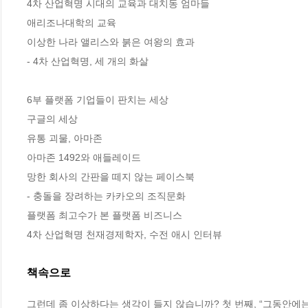
4차 산업혁명 시대의 교육과 대치동 엄마들

애리조나대학의 교육

이상한 나라 앨리스와 붉은 여왕의 효과

- 4차 산업혁명, 세 개의 화살

6부 플랫폼 기업들이 판치는 세상

구글의 세상

유통 괴물, 아마존

아마존 1492와 애들레이드

망한 회사의 간판을 떼지 않는 페이스북

- 충돌을 장려하는 카카오의 조직문화

플랫폼 최고수가 본 플랫폼 비즈니스

4차 산업혁명 천재경제학자, 수전 애시 인터뷰
책속으로
그런데 좀 이상하다는 생각이 들지 않습니까? 첫 번째, “그동안