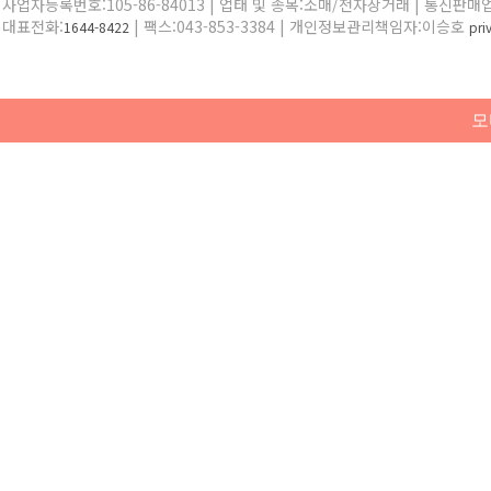
사업자등록번호:105-86-84013 | 업태 및 종목:소매/전자상거래 | 통신판매
대표전화:
| 팩스:043-853-3384 | 개인정보관리책임자:이승호
1644-8422
pr
모