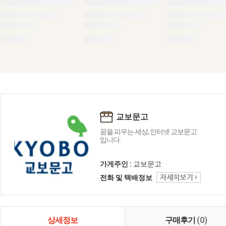
교보문고
꿈을 피우는 세상, 인터넷 교보문고
입니다.
가게주인 :
교보문고
전화 및 택배정보
상세정보
구매후기
(0)