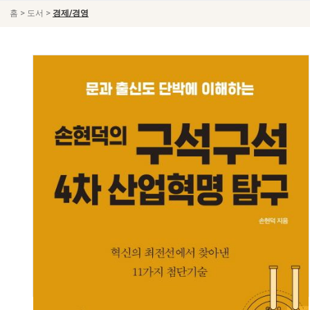
>
>
홈
도서
경제/경영