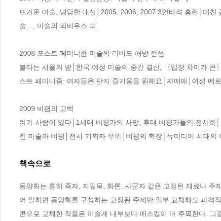
뜨거운 미술, 냉담한 대선│2005, 2006, 2007 3연타석 홈런
술…, 미술의 뫼비우스 띠

2008 포스트 페미니즘 미술의 리비도 해방 전선

불타는 서울의 밤│한국 여성 미술의 중간 결산, 〈입장 차이가 
스트 페미니즘: 여자들은 단지 즐거움을 원해요│자매애│여성 에로
2009 비평의 고백

여기 사람이 있다│1세대 비평가의 사망, 후대 비평가들의 전시회
한 미술과 비평│전시 기획자 우위│비평의 확장│뉴미디어 시대의
책속으로
동양화는 흔히 족자, 지필묵, 화론, 사군자 같은 고정된 재료나 
어 말하면 동양화를 구성하는 고정된 주제만 일부 교체해도 파격적
콘으로 교체한 작품은 미술계 내부보다 매스컴이 더 주목한다. 그