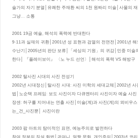
술가의 자기 분열│유쾌한 주재환 씨의 1천 원짜리 미술│사물의 재
그냥… 소통

2001 19금 예술, 해석의 폭력에 반대한다

9·11과 실재의 귀환│2001년 성 표현과 검열의 전면전│2001년 해
수난기│2005년의 판단 보류│「세상의 기원」의 귀감│민중 미술의
한다│ 『플레이보이』 〈노 누드 선언〉│해석의 폭력 VS 해방구

2002 탈사진 시대의 사진 전성기

2002년 시대정신│탈사진 시대: 사진 미학의 세대교체│2002년 사
법│노순택 프레임: 보도 사진이자 다큐멘터리 사진이자 예술 사
장센: 허구를 지어내는 연출 사진│미술(계)과 사진(계)의 뫼비우스
는_건_사진뿐│ 사진이란

2003 팝 아트의 탐미적인 표면, 예능주의로 발전하다

참여 정부의 직설 화법│귀여니, 얼짱 문화, 개인주의│2003년 코