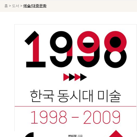
>
>
홈
도서
예술/대중문화