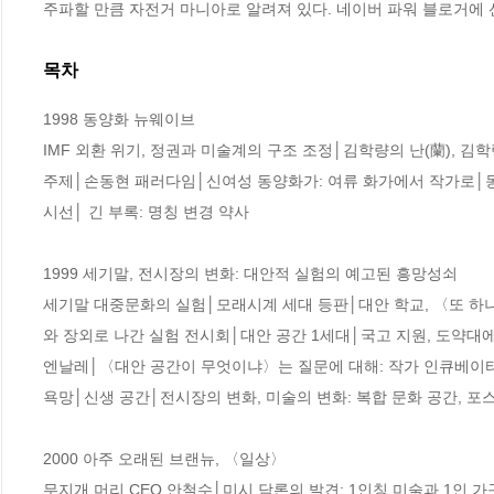
주파할 만큼 자전거 마니아로 알려져 있다. 네이버 파워 블로거에 선정되
목차
1998 동양화 뉴웨이브

IMF 외환 위기, 정권과 미술계의 구조 조정│김학량의 난(蘭), 
주제│손동현 패러다임│신여성 동양화가: 여류 화가에서 작가로│동양
시선│ 긴 부록: 명칭 변경 약사

1999 세기말, 전시장의 변화: 대안적 실험의 예고된 흥망성쇠

세기말 대중문화의 실험│모래시계 세대 등판│대안 학교, 〈또 하나
와 장외로 나간 실험 전시회│대안 공간 1세대│국고 지원, 도약대에 
엔날레│〈대안 공간이 무엇이냐〉는 질문에 대해: 작가 인큐베이터?
욕망│신생 공간│전시장의 변화, 미술의 변화: 복합 문화 공간, 포
2000 아주 오래된 브랜뉴, 〈일상〉

무지개 머리 CEO 안철수│미시 담론의 발견: 1인칭 미술과 1인 