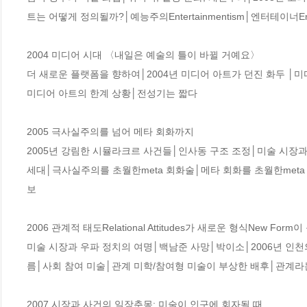
트는 어떻게 정의될까?│예능주의Entertainmentism│엔터테이너En
2004 미디어 시대 〈내일은 예술의 틀이 바뀔 거예요〉

더 새로운 플랫폼을 향하여│2004년 미디어 아트가 던진 화두 │
미디어 아트의 한계 상황│전성기는 짧다

2005 극사실주의를 넘어 메타 회화까지

2005년 강림한 시뮬라크르 사건들│인사동 구조 조정│미술 시장과
세대│극사실주의를 초월한meta 회화술│메타 회화를 초월한met
보

2006 관계적 태도Relational Attitudes가 새로운 형식New Form이 
미술 시장과 우파 정치의 여명│백남준 사망│박이소│2006년 인
름│사회 참여 미술│관계 미학/참여형 미술이 부상한 배후│관계라는
2007 시장과 사건의 일장춘몽: 미술이 인구에 회자될 때
