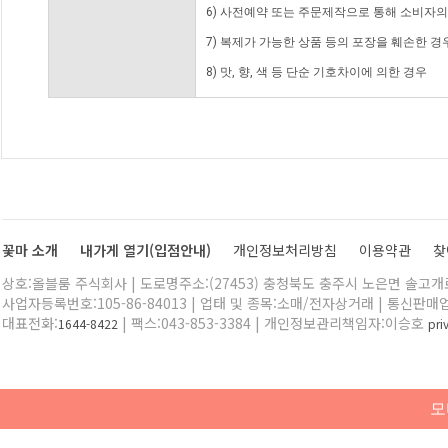
6) 사전예약 또는 주문제작으로 통해 소비자
7) 복제가 가능한 상품 등의 포장을 훼손한 경
8) 맛, 향, 색 등 단순 기호차이에 의한 경우
꽃마 소개
내가게 열기(입점안내)
개인정보처리방침
이용약관
찾
상호:올블룸 주식회사 | 도로명주소:(27453) 충청북도 충주시 노은면 솔고개로 
사업자등록번호:105-86-84013 | 업태 및 종목:소매/전자상거래 | 통신판매
대표전화:
| 팩스:043-853-3384 | 개인정보관리책임자:이승호
1644-8422
pr
모