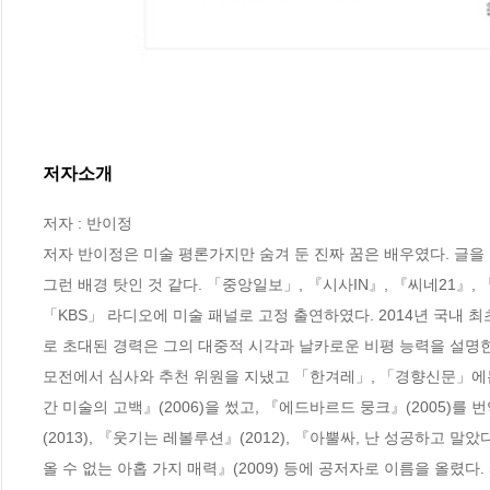
저자소개
저자 : 반이정

저자 반이정은 미술 평론가지만 숨겨 둔 진짜 꿈은 배우였다. 글을 
그런 배경 탓인 것 같다. 「중앙일보」, 『시사IN』, 『씨네21』,
「KBS」 라디오에 미술 패널로 고정 출연하였다. 2014년 국내
로 초대된 경력은 그의 대중적 시각과 날카로운 비평 능력을 설명한
모전에서 심사와 추천 위원을 지냈고 「한겨레」, 「경향신문」에는 
간 미술의 고백』(2006)을 썼고, 『에드바르드 뭉크』(2005)를
(2013), 『웃기는 레볼루션』(2012), 『아뿔싸, 난 성공하고 말았
올 수 없는 아홉 가지 매력』(2009) 등에 공저자로 이름을 올렸다