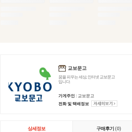
교보문고
꿈을 피우는 세상, 인터넷 교보문고
입니다.
가게주인 :
교보문고
전화 및 택배정보
상세정보
구매후기
(0)