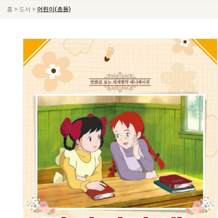
>
>
홈
도서
어린이(초등)