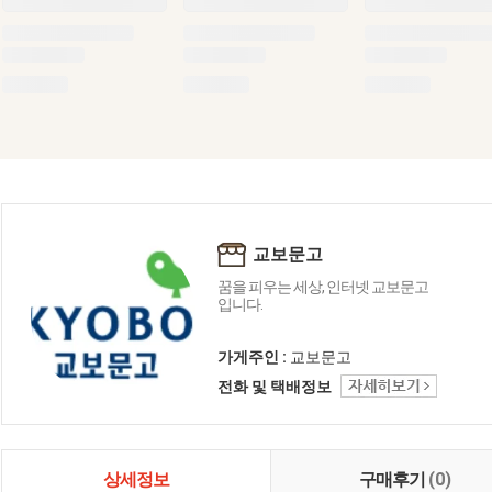
교보문고
꿈을 피우는 세상, 인터넷 교보문고
입니다.
가게주인 :
교보문고
전화 및 택배정보
상세정보
구매후기
(0)