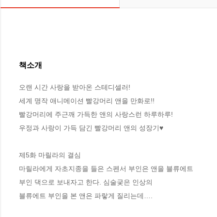
책소개
오랜 시간 사랑을 받아온 스테디셀러!

세계 명작 애니메이션 빨강머리 앤을 만화로!!

빨강머리에 주근깨 가득한 앤의 사랑스런 하루하루! 

우정과 사랑이 가득 담긴 빨강머리 앤의 성장기♥

제5화 마릴라의 결심

마릴라에게 자초지종을 들은 스펜서 부인은 앤을 블류에트 

부인 댁으로 보내자고 한다. 심술궂은 인상의 

블류에트 부인을 본 앤은 파랗게 질리는데….
