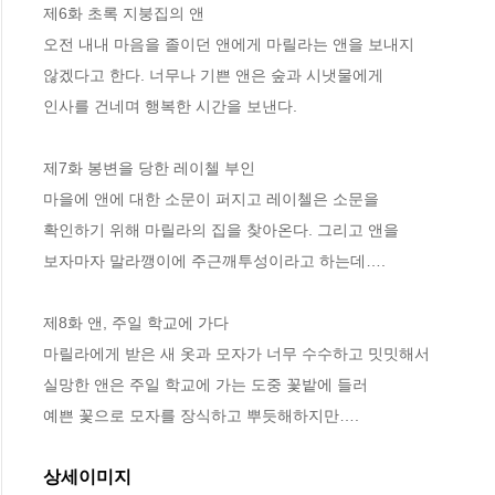
제6화 초록 지붕집의 앤

오전 내내 마음을 졸이던 앤에게 마릴라는 앤을 보내지 

않겠다고 한다. 너무나 기쁜 앤은 숲과 시냇물에게

인사를 건네며 행복한 시간을 보낸다.

제7화 봉변을 당한 레이첼 부인

마을에 앤에 대한 소문이 퍼지고 레이첼은 소문을 

확인하기 위해 마릴라의 집을 찾아온다. 그리고 앤을 

보자마자 말라깽이에 주근깨투성이라고 하는데….

제8화 앤, 주일 학교에 가다

마릴라에게 받은 새 옷과 모자가 너무 수수하고 밋밋해서 

실망한 앤은 주일 학교에 가는 도중 꽃밭에 들러 

예쁜 꽃으로 모자를 장식하고 뿌듯해하지만….
상세이미지