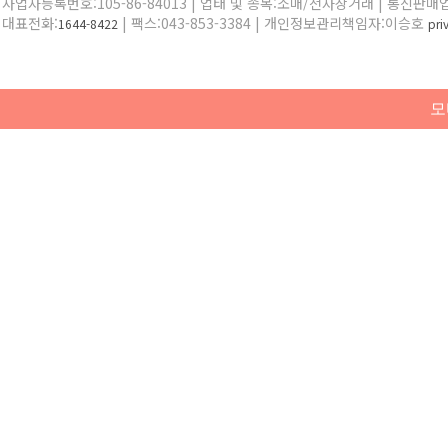
사업자등록번호:105-86-84013 | 업태 및 종목:소매/전자상거래 | 통신판매
대표전화:
| 팩스:043-853-3384 | 개인정보관리책임자:이승호
1644-8422
pr
모