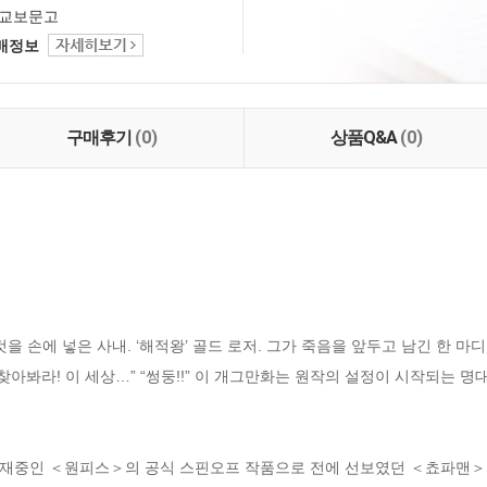
교보문고
택배정보
구매후기
(0)
상품Q&A
(0)
을 손에 넣은 사내. ‘해적왕’ 골드 로저. 그가 죽음을 앞두고 남긴 한 마
 찾아봐라! 이 세상…” “썽둥!!” 이 개그만화는 원작의 설정이 시작되는
재중인 ＜원피스＞의 공식 스핀오프 작품으로 전에 선보였던 ＜쵸파맨＞과