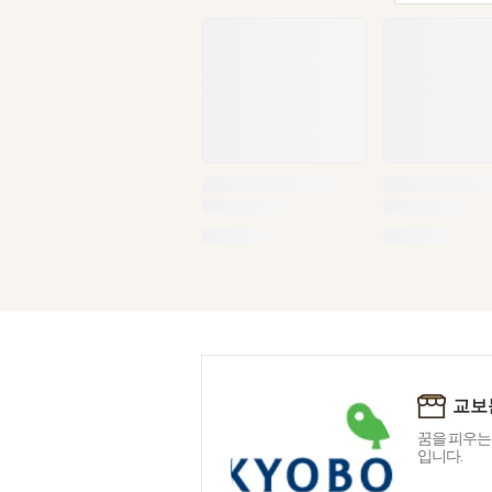
교보
꿈을 피우는
입니다.