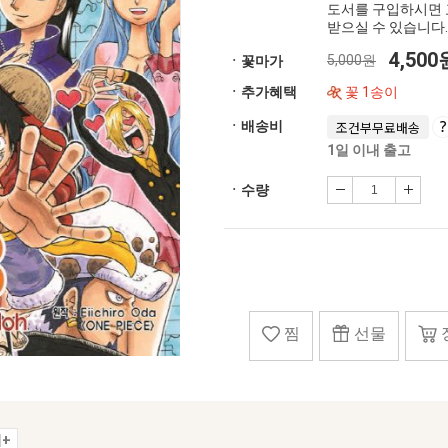
도서를 구입하시면 
받으실 수 있습니다.
4,50
5,000원
ㆍ꽃마가
ㆍ추가혜택
꽃 1송이
ㆍ배송비
조건부무료배송
1일 이내 출고
ㆍ수량
찜
선물
+