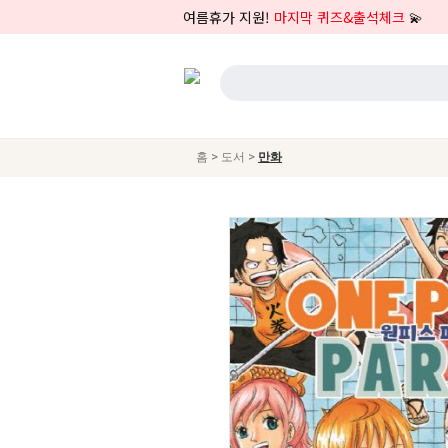
여름휴가 지원!
마지막 퀴즈&출석체크
💫
>
>
홈
도서
만화