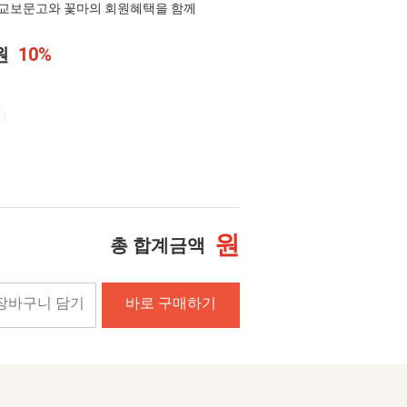
교보문고와 꽃마의 회원혜택을 함께
0원
10%
원
총 합계금액
장바구니 담기
바로 구매하기