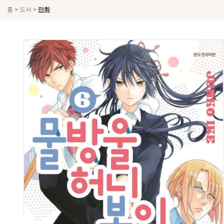
>
>
홈
도서
만화