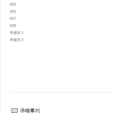
#25

#26

#27

#28

특별편 1

특별편 2
구매후기