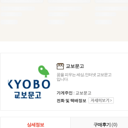
교보문고
꿈을 피우는 세상, 인터넷 교보문고
입니다.
가게주인 :
교보문고
전화 및 택배정보
상세정보
구매후기
(0)