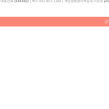
대표전화:
| 팩스:043-853-3384 | 개인정보관리책임자:이승호
1644-8422
pr
모