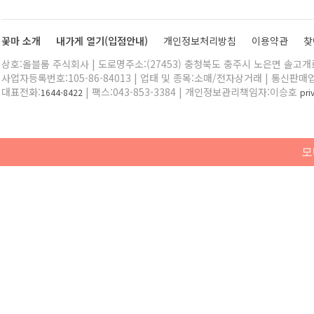
꽃마 소개
내가게 열기(입점안내)
개인정보처리방침
이용약관
찾
상호:올블룸 주식회사 | 도로명주소:(27453) 충청북도 충주시 노은면 솔고개로 
사업자등록번호:105-86-84013 | 업태 및 종목:소매/전자상거래 | 통신판매
대표전화:
| 팩스:043-853-3384 | 개인정보관리책임자:이승호
1644-8422
pr
모