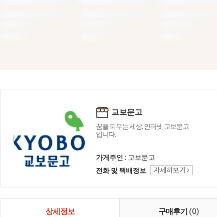
교보문고
꿈을 피우는 세상, 인터넷 교보문고
입니다.
가게주인 :
교보문고
전화 및 택배정보
상세정보
구매후기
(0)