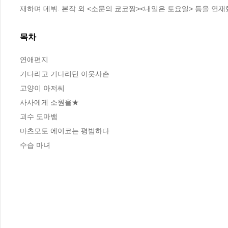
재하며 데뷔. 본작 외 <소문의 쿄코짱><내일은 토요일> 등을 연재
목차
연애편지

기다리고 기다리던 이웃사촌

고양이 아저씨

사사에게 소원을★

괴수 도마뱀

마츠모토 에이코는 평범하다

수습 마녀