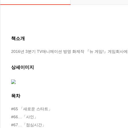
책소개
2016년 3분기 TV애니메이션 방영 화제작 『뉴 게임!』게임회사
상세이미지
목차
#65 「새로운 스타트」

#66…「사인」

#67…「점심시간」
