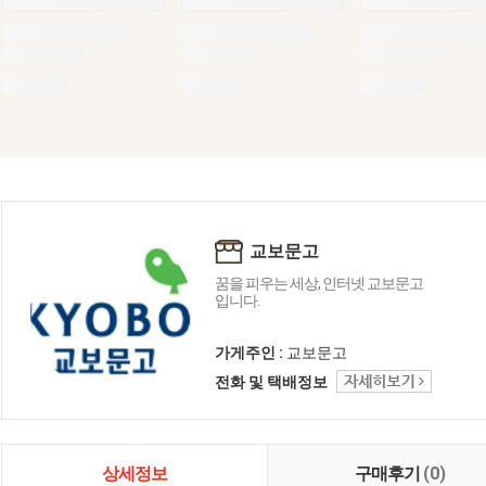
교보문고
꿈을 피우는 세상, 인터넷 교보문고
입니다.
가게주인 :
교보문고
전화 및 택배정보
상세정보
구매후기
(0)