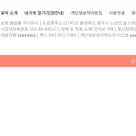
꽃마 소개
내가게 열기(입점안내)
개인정보처리방침
이용약관
찾
상호:올블룸 주식회사 | 도로명주소:(27453) 충청북도 충주시 노은면 솔고개로 
사업자등록번호:105-86-84013 | 업태 및 종목:소매/전자상거래 | 통신판매
대표전화:
| 팩스:043-853-3384 | 개인정보관리책임자:이승호
1644-8422
pr
모