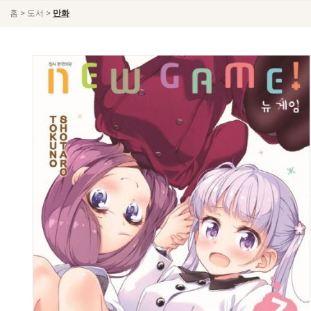
>
>
홈
도서
만화