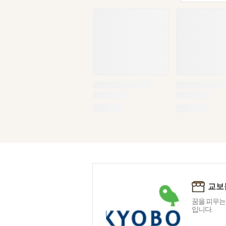
교보
꿈을 피우는
입니다.