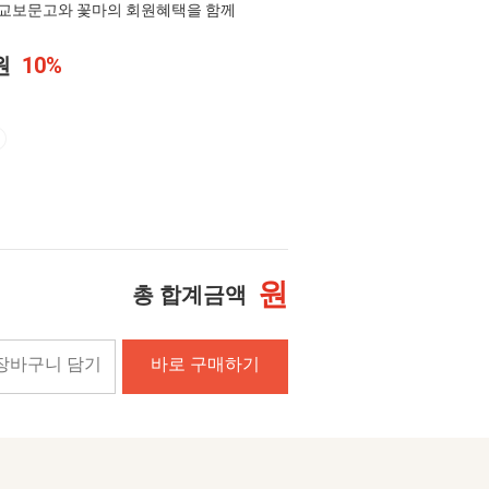
교보문고와 꽃마의 회원혜택을 함께
0원
10%
원
총 합계금액
장바구니 담기
바로 구매하기