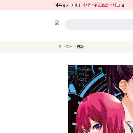
여름휴가 지원!
마지막 퀴즈&출석체크
💫
>
>
홈
도서
만화