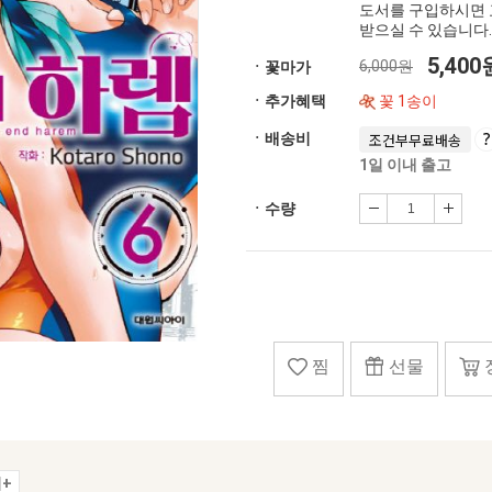
도서를 구입하시면 
받으실 수 있습니다.
5,40
6,000원
ㆍ꽃마가
ㆍ추가혜택
꽃 1송이
ㆍ배송비
조건부무료배송
1일 이내 출고
ㆍ수량
찜
선물
+