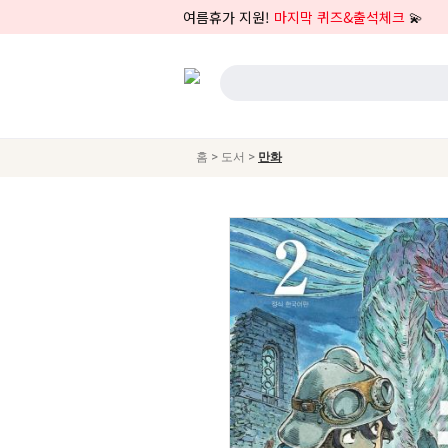
여름휴가 지원!
마지막 퀴즈&출석체크
💫
>
>
홈
도서
만화