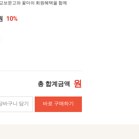
교보문고와 꽃마의 회원혜택을 함께
0원
10%
원
총 합계금액
장바구니 담기
바로 구매하기