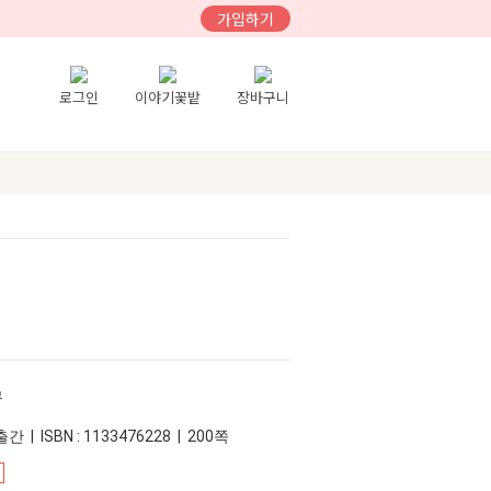
가입하기
로그인
이야기꽃밭
장바구니
쿠
간 | ISBN : 1133476228 | 200쪽