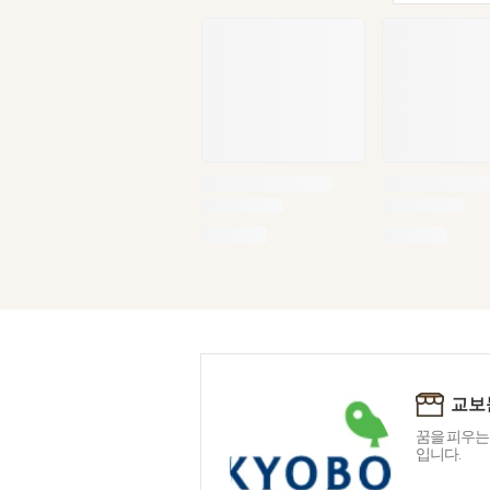
교보
꿈을 피우는
입니다.