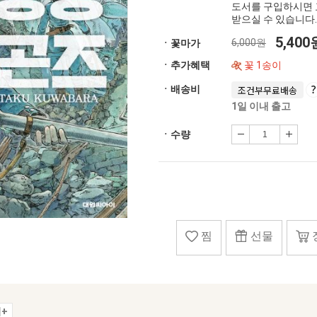
도서를 구입하시면 
받으실 수 있습니다.
5,40
6,000원
ㆍ꽃마가
ㆍ추가혜택
꽃 1송이
ㆍ배송비
조건부무료배송
1일 이내 출고
ㆍ수량
찜
선물
+