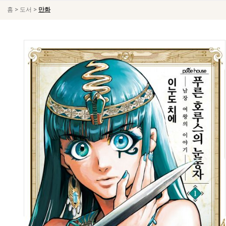
>
>
홈
도서
만화