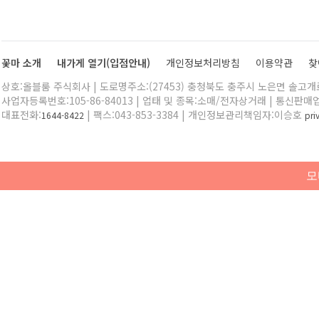
꽃마 소개
내가게 열기(입점안내)
개인정보처리방침
이용약관
찾
상호:올블룸 주식회사 | 도로명주소:(27453) 충청북도 충주시 노은면 솔고개로 
사업자등록번호:105-86-84013 | 업태 및 종목:소매/전자상거래 | 통신판매
대표전화:
| 팩스:043-853-3384 | 개인정보관리책임자:이승호
1644-8422
pr
모