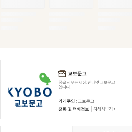
교보문고
꿈을 피우는 세상, 인터넷 교보문고
입니다.
가게주인 :
교보문고
전화 및 택배정보