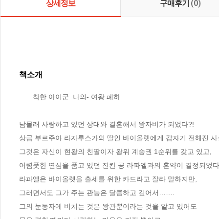
상세정보
구매후기
(0)
책소개
……착한 아이군. 나의- 여왕 폐하

남몰래 사랑하고 있던 상대와 결혼해서 왕자비가 되었다?!

상급 부르주아 라자루스가의 딸인 바이올렛에게 갑자기 전해진 사실
그것은 자신이 현왕의 친딸이자 왕위 계승권 1순위를 갖고 있고, 

어렴풋한 연심을 품고 있던 잔칸 공 라파엘과의 혼약이 결정되었다는
라파엘은 바이올렛을 출세를 위한 카드라고 잘라 말하지만, 

그러면서도 그가 주는 관능은 달콤하고 깊어서…….

그의 눈동자에 비치는 것은 왕관뿐이라는 것을 알고 있어도 
