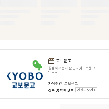
교보문고
꿈을 피우는 세상, 인터넷 교보문고
입니다.
가게주인 :
교보문고
전화 및 택배정보