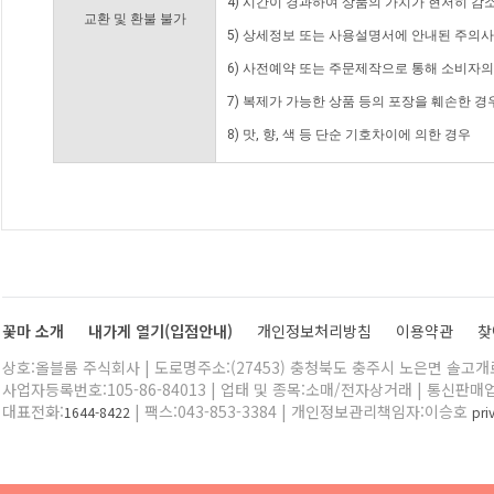
4) 시간이 경과하여 상품의 가치가 현저히 감
교환 및 환불 불가
5) 상세정보 또는 사용설명서에 안내된 주의사
6) 사전예약 또는 주문제작으로 통해 소비자
7) 복제가 가능한 상품 등의 포장을 훼손한 경
8) 맛, 향, 색 등 단순 기호차이에 의한 경우
꽃마 소개
내가게 열기(입점안내)
개인정보처리방침
이용약관
찾
상호:올블룸 주식회사 | 도로명주소:(27453) 충청북도 충주시 노은면 솔고개로 
사업자등록번호:105-86-84013 | 업태 및 종목:소매/전자상거래 | 통신판매
대표전화:
| 팩스:043-853-3384 | 개인정보관리책임자:이승호
1644-8422
pr