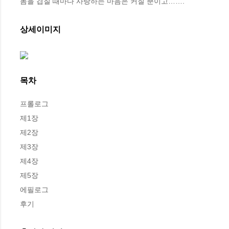
몸을 겹칠 때마다 사랑하는 마음은 커질 뿐이고…….
상세이미지
목차
프롤로그

제1장

제2장

제3장

제4장

제5장

에필로그

후기