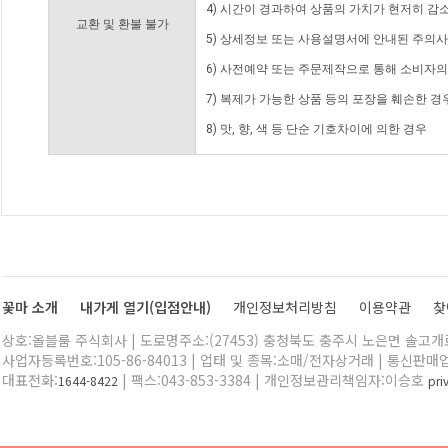
4) 시간이 경과하여 상품의 가치가 현저히 감
교환 및 환불 불가
5) 상세정보 또는 사용설명서에 안내된 주의사
6) 사전예약 또는 주문제작으로 통해 소비자
7) 복제가 가능한 상품 등의 포장을 훼손한 경
8) 맛, 향, 색 등 단순 기호차이에 의한 경우
꽃마 소개
내가게 열기(입점안내)
개인정보처리방침
이용약관
찾
상호:올블룸 주식회사 | 도로명주소:(27453) 충청북도 충주시 노은면 솔고개로 
사업자등록번호:105-86-84013 | 업태 및 종목:소매/전자상거래 | 통신판매
대표전화:
| 팩스:043-853-3384 | 개인정보관리책임자:이승호
1644-8422
pr