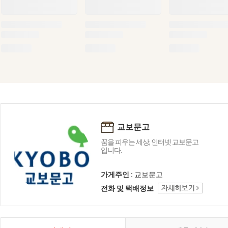
교보문고
꿈을 피우는 세상, 인터넷 교보문고
입니다.
가게주인 :
교보문고
전화 및 택배정보