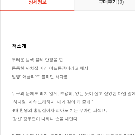
상세정보
구매후기
(0)
책소개
두터운 밤색 뿔테 안경을 낀

통통한 까치집 머리 여드름쟁이라고 해서

일명‘ 어글리’로 불리던 하다열.

누구의 눈에도 띄지 않게, 조용히, 없는 듯이 살고 싶었던 다열 앞에
“하다열. 계속 노래하자. 내가 길이 돼 줄게.”

4대 천왕의 홍일점이자 피아노 치는 우아한 뇌섹녀,

‘강신’ 강우연이 나타나 손을 내민다.
