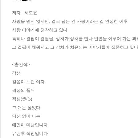
저자 : 허도윤

사랑을 믿지 않지만, 결국 남는 건 사랑이라는 걸 인정한 이후

사랑 이야기에 천착하고 있다.

특히나 결핍이 결핍을, 상처가 상처를 만나 인연을 이루어 가는 과정
그 결핍이 채워지고 그 상처가 치유되는 이야기들에 집중하고 있다.
<출간작>

각성

걸음이 느린 여자

격정의 품위

적심(赤心)

그 개는 옳았다

당신 없이 나는

애인이 미남입니다

유턴후 직진입니다
