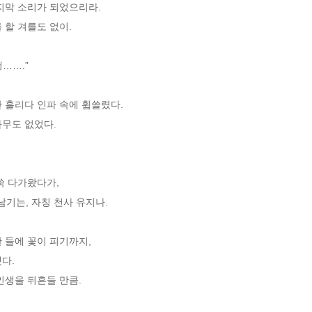
지막 소리가 되었으리라.

할 겨를도 없이.

….”

 흘리다 인파 속에 휩쓸렸다.

무도 없었다.

 다가왔다가,

는, 자칭 천사 유지나.

 들에 꽃이 피기까지,

.

인생을 뒤흔들 만큼.