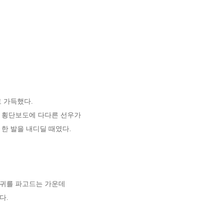
 가득했다.

 횡단보도에 다다른 선우가

한 발을 내디딜 때였다.

귀를 파고드는 가운데

.
