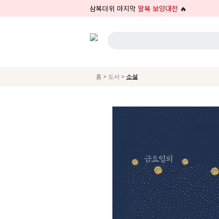
삼복더위 마지막
말복 보양대전
🔥
>
>
홈
도서
소설