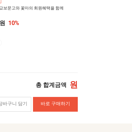
교보문고와 꽃마의 회원혜택을 함께
0원
10%
원
총 합계금액
장바구니 담기
바로 구매하기