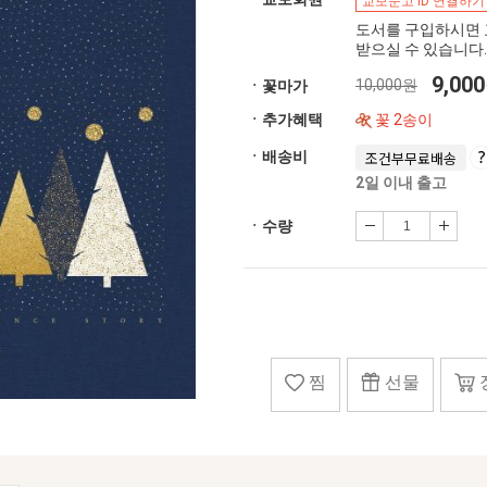
교보문고 ID 연결하기
도서를 구입하시면 
받으실 수 있습니다.
9,00
10,000원
ㆍ꽃마가
ㆍ추가혜택
꽃 2송이
ㆍ배송비
조건부무료배송
2일 이내 출고
ㆍ수량
찜
선물