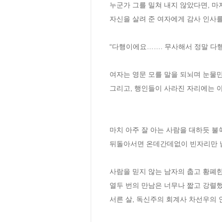
누군가 그를 밀쳐 내지 않았다면, 마
자신을 살려 준 여자에게 감사 인사를 
“다행이에요……. 무사해서 정말 다행…
여자는 영문 모를 말을 되뇌며 눈물만
그리고, 행인들이 사라진 자리에는 아
마치 아주 잘 아는 사람을 대하듯 불쑥
뒤돌아서면 온데간데없이 빈자리만 남기
사람을 믿지 않는 남자의 춥고 황폐한
열두 번의 만남은 너무나 짧고 강렬했다
서른 살, 독신주의 회계사 차선우의 