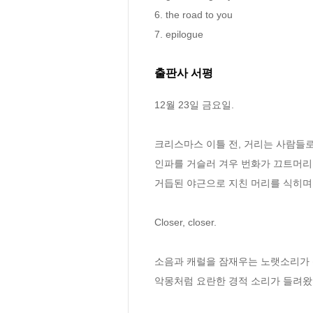
6. the road to you

7. epilogue
출판사 서평
12월 23일 금요일.

크리스마스 이틀 전, 거리는 사람들로
인파를 거슬러 겨우 번화가 끄트머리
거듭된 야근으로 지친 머리를 식히며 
Closer, closer.

소음과 캐럴을 잠재우는 노랫소리가 
악몽처럼 요란한 경적 소리가 들려왔다