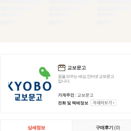
교보문고
꿈을 피우는 세상, 인터넷 교보문고
입니다.
가게주인 :
교보문고
전화 및 택배정보
상세정보
구매후기
(0)