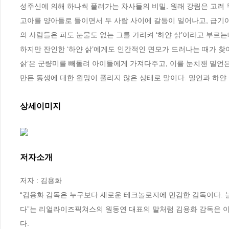
성주신에 의해 하나씩 풀려가는 차사들의 비밀. 원래 강림은 고려
고아를 양아들로 들이면서 두 사람 사이에 갈등이 일어나고, 급기
의 사람들은 피도 눈물도 없는 그를 가리켜 ‘하얀 삵’이라고 부르는데
하지만 잔인한 ‘하얀 삵’에게도 인간적인 면모가 드러나는 때가 찾아
삵’은 군량미를 빼돌려 아이들에게 가져다주고, 이를 눈치챈 밀언
만든 동생에 대한 원망이 풀리지 않은 상태로 말이다. 밀언과 하얀
상세이미지
저자소개
저자 : 김용화

“김용화 감독은 누구보다 새로운 테크놀로지에 민감한 감독이다. 
다”는 리얼라이즈픽쳐스의 원동연 대표의 말처럼 김용화 감독은 이
다.
