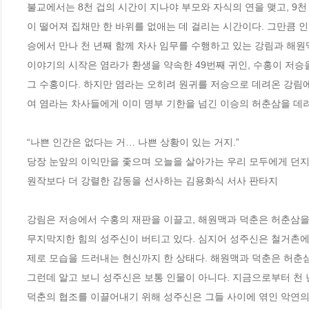
불교에서는 8천 겁의 시간이 지나야 부모와 자식의 연을 맺고, 9천
이 떨어져 집채만 한 바위를 없애는 데 걸리는 시간이다. 그만큼 인
승에서 만나 천 년째 함께 차사 임무를 수행하고 있는 강림과 해원
이야기의 시작은 염라가 환생을 약속한 49번째 귀인, 수홍이 저승을
그 수홍이다. 하지만 염라는 오히려 원귀를 저승으로 데려온 강림에
여 염라는 차사들에게 이미 명부 기한을 넘긴 이승의 허춘삼을 데려
“나쁜 인간은 없다는 거… 나쁜 상황이 있는 거지.”

당장 눈앞의 이익만을 좇으며 오늘을 살아가는 우리 모두에게 던지
원작보다 더 강렬한 감동을 선사하는 김용화식 서사 판타지

강림은 저승에서 수홍의 재판을 이끌고, 해원맥과 덕춘은 허춘삼을
무지막지한 힘의 성주신이 버티고 있다. 심지어 성주신은 철거촌에
제로 모습을 드러내는 현신까지 한 상태다. 해원맥과 덕춘은 허춘삼
그런데 알고 보니 성주신은 보통 인물이 아니다. 지금으로부터 천 년
덕춘의 협조를 이끌어내기 위해 성주신은 그들 사이에 엮인 악연의