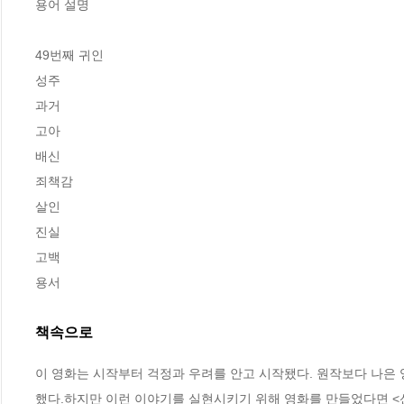
용어 설명

49번째 귀인

성주

과거

고아

배신

죄책감

살인

진실

고백

용서
책속으로
이 영화는 시작부터 걱정과 우려를 안고 시작됐다. 원작보다 나은 
했다.하지만 이런 이야기를 실현시키기 위해 영화를 만들었다면 <