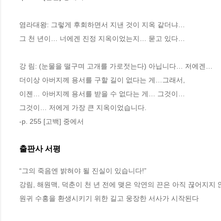
염라대왕: 그렇게 후회하면서 지낸 것이 지옥 같더냐…
그 천 년이… 너에겐 진정 지옥이었는지… 묻고 있다…
강 림: (눈물을 떨구며 고개를 가로젓는다) 아닙니다… 저에겐…
더이상 아버지께 용서를 구할 길이 없다는 게…그래서,
이젠… 아버지께 용서를 받을 수 없다는 게… 그것이…
그것이… 저에게 가장 큰 지옥이었습니다.
-p. 255 [고백] 중에서
출판사 서평
“그의 죽음엔 밝혀야 될 진실이 있습니다!”

강림, 해원맥, 덕춘이 천 년 전에 맺은 악연의 끈은 아직 끊어지지 
원귀 수홍을 환생시키기 위한 길고 웅장한 서사가 시작된다
