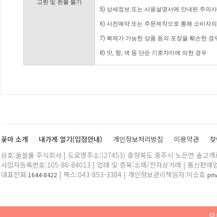
교환 및 환불 불가
5) 상세정보 또는 사용설명서에 안내된 주의사
6) 사전예약 또는 주문제작으로 통해 소비자
7) 복제가 가능한 상품 등의 포장을 훼손한 경
8) 맛, 향, 색 등 단순 기호차이에 의한 경우
꽃마 소개
내가게 열기(입점안내)
개인정보처리방침
이용약관
찾
상호:올블룸 주식회사 | 도로명주소:(27453) 충청북도 충주시 노은면 솔고개로 
사업자등록번호:105-86-84013 | 업태 및 종목:소매/전자상거래 | 통신판매
대표전화:
| 팩스:043-853-3384 | 개인정보관리책임자:이승호
1644-8422
pr
모