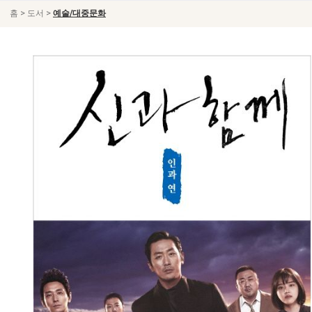
>
>
홈
도서
예술/대중문화