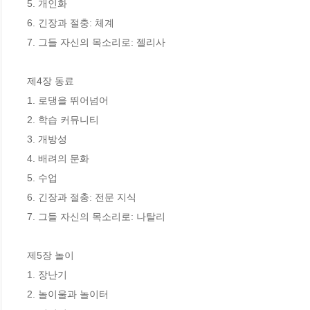
5. 개인화 

6. 긴장과 절충: 체계 

7. 그들 자신의 목소리로: 젤리사 

제4장 동료

1. 로댕을 뛰어넘어 

2. 학습 커뮤니티

3. 개방성

4. 배려의 문화 

5. 수업

6. 긴장과 절충: 전문 지식

7. 그들 자신의 목소리로: 나탈리 

제5장 놀이 

1. 장난기

2. 놀이울과 놀이터
