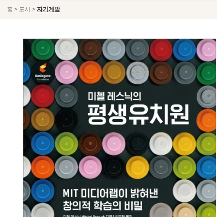
>
>
홈
도서
자기계발