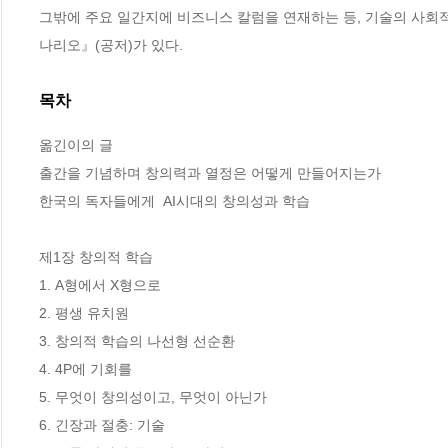
그밖에 주요 일간지에 비즈니스 칼럼을 연재하는 등, 기술의 사회적
나리오』(공저)가 있다.
목차
옮긴이의 글

출간을 기념하며 창의력과 열정은 어떻게 만들어지는가

한국의 독자들에게  AI시대의 창의성과 학습

제1장 창의적 학습

1. A형에서 X형으로

2. 평생 유치원

3. 창의적 학습의 나선형 선순환

4. 4P에 기회를

5. 무엇이 창의성이고, 무엇이 아닌가 

6. 긴장과 절충: 기술 
