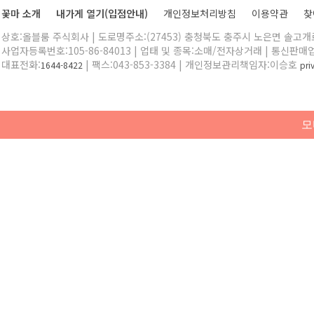
꽃마 소개
내가게 열기(입점안내)
개인정보처리방침
이용약관
찾
상호:올블룸 주식회사 | 도로명주소:(27453) 충청북도 충주시 노은면 솔고개로 
사업자등록번호:105-86-84013 | 업태 및 종목:소매/전자상거래 | 통신판매
대표전화:
| 팩스:043-853-3384 | 개인정보관리책임자:이승호
1644-8422
pr
모