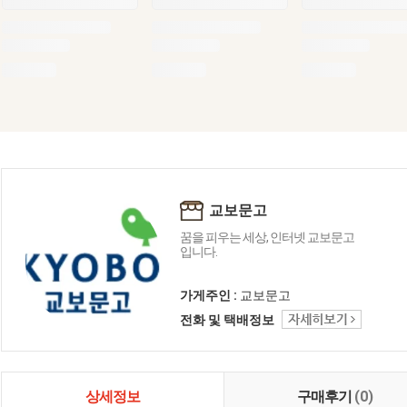
교보문고
꿈을 피우는 세상, 인터넷 교보문고
입니다.
가게주인 :
교보문고
전화 및 택배정보
상세정보
구매후기
(0)