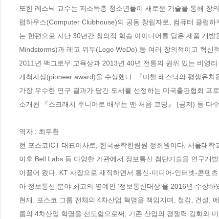
또한 레스닉 교수는 저소득층 청소년들이 새로운 기술을 통해 창의
럽하우스(Computer Clubhouse)의 공동 창립자로, 컴퓨터 
는 한편으로 지난 30년간 창의적 학습 아이디어를 담은 제품 개발을 
Mindstorms)과 레고 위두(Lego WeDo) 등 여러 창의적이고 혁
2011년 맥그로우 교육상과 2013년 40년 전통의 권위 있는 비영
개척자상(pioneer award)을 수상했다. 『미첼 레스닉의 평생
가장 우수한 연구 결과가 담긴 도서를 선정하는 미국출판협회 프로즈상
소개된 『스크래치 주니어로 배우는 맨 처음 코딩』 (공저) 등 다수다
역자 : 최두환

현 포스코ICT 대표이사로, 한국공학한림원 정회원이다. 서울대학교 전
이후 Bell Labs 등 다양한 기관에서 정보통신 첨단기술을 연구
이끌어 왔다. KT 사장으로 재직하면서 통신-미디어-인터넷-콘텐
아 정보통신 분야 최고의 영예인 ‘정보통신대상’을 2016년 수상하였
현재, 포스코 그룹 전체의 4차산업 혁명을 책임지며, 철강, 건설,
룹의 4차산업 혁명을 선도함으로써, 기존 산업의 경쟁력 강화와 미