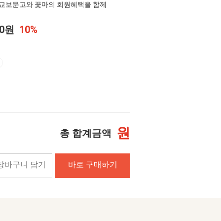
교보문고와 꽃마의 회원혜택을 함께
00원
10%
원
총 합계금액
장바구니 담기
바로 구매하기