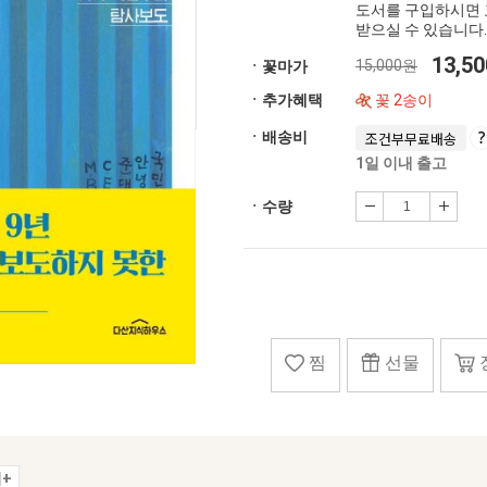
도서를 구입하시면 
받으실 수 있습니다.
13,5
15,000원
ㆍ꽃마가
ㆍ추가혜택
꽃 2송이
ㆍ배송비
조건부무료배송
1일 이내 출고
ㆍ수량
찜
선물
+