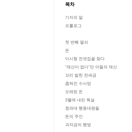
목차
기자의 말

프롤로그

첫 번째 열쇠

돈

이시형 전셋집을 찾다

“재산이 없다”던 아들의 재산

꼬리 밟힌 전세금

좁혀진 수사망

오래된 돈

3월에 내린 폭설

청와대 행동대원들

돈의 주인

괴자금의 행방
