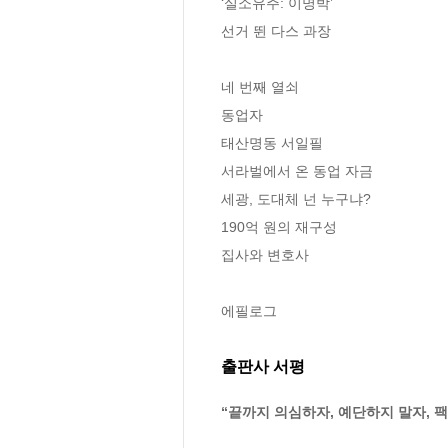
‘실소유주: 이명박’

선거 뛴 다스 과장

네 번째 열쇠

동업자

태산명동 서일필

서라벌에서 온 동업 자금

세광, 도대체 넌 누구냐?

190억 원의 재구성

집사와 변호사

에필로그
출판사 서평
“끝까지 의심하자, 예단하지 말자, 팩