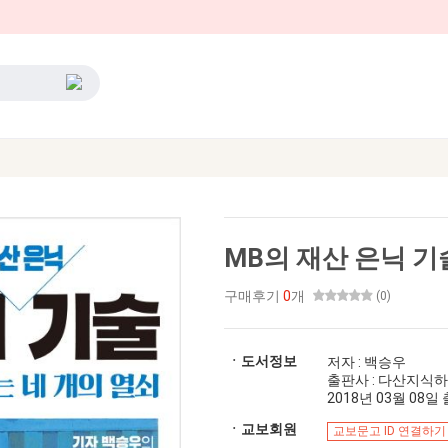
MB의 재산 은닉 기
구매후기
0
개
(0)
ㆍ도서정보
저자 : 백승우
출판사 : 다산지식
2018년 03월 08일 출
ㆍ교보회원
교보문고 ID 연결하기