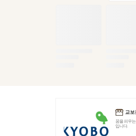
교보
꿈을 피우는
입니다.