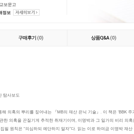
교보문고
택배정보
구매후기
(0)
상품Q&A
(0)
산 탐사보도

 의혹의 뿌리를 짚어내는 『MB의 재산 은닉 기술』. 이 책은 ‘BBK 주가 조
에 관한 의혹을 끈질기게 추적한 취재기이며, 이명박과 그 일가의 비리 의혹
 집필 원칙은 “의심하되 예단하지 말자”다. 읽는 이로 하여금 이명박 재산