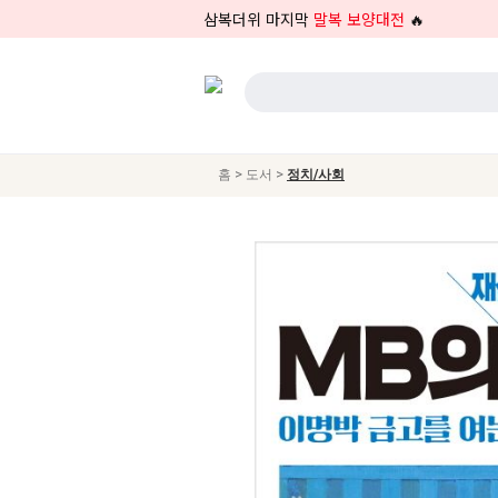
삼복더위 마지막
말복 보양대전
🔥
>
>
홈
도서
정치/사회