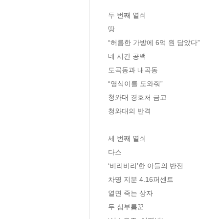
두 번째 열쇠

땅

“허름한 가방에 6억 원 담았다”

네 시간 공백

도곡동과 내곡동

“영식이를 도와줘”

청와대 경호처 금고

청와대의 반격

세 번째 열쇠

다스

‘비리비리’한 아들의 반전

차명 지분 4.16퍼센트

열면 죽는 상자

두 심부름꾼
