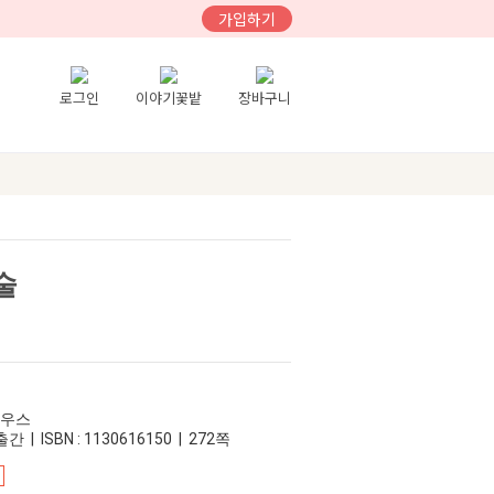
가입하기
로그인
이야기꽃밭
장바구니
술
하우스
간 | ISBN : 1130616150 | 272쪽