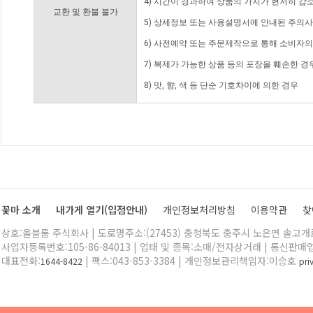
4) 시간이 경과하여 상품의 가치가 현저히 감
교환 및 환불 불가
5) 상세정보 또는 사용설명서에 안내된 주의사
6) 사전예약 또는 주문제작으로 통해 소비자
7) 복제가 가능한 상품 등의 포장을 훼손한 경
8) 맛, 향, 색 등 단순 기호차이에 의한 경우
꽃마 소개
내가게 열기(입점안내)
개인정보처리방침
이용약관
찾
상호:올블룸 주식회사 | 도로명주소:(27453) 충청북도 충주시 노은면 솔고개로 
사업자등록번호:105-86-84013 | 업태 및 종목:소매/전자상거래 | 통신판매
대표전화:
| 팩스:043-853-3384 | 개인정보관리책임자:이승호
1644-8422
pr