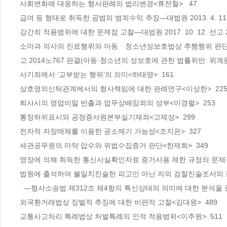
사회변화에 대응하는 형사판례의 법리변경<류전철>   47

급여 등 형태로 취득한 공범의 범죄수익 추징―대법원 2013. 4. 11.
강간죄 적용범위에 대한 문제점 고찰―대법원 2017. 10. 12. 선고 20
소아과 의사의 진료행위와 아동ㆍ청소년성보호법상 추행행위 판단―대법원 201
고 2014노767 판결(아동·청소년의 성보호에 관한 법률위반: 위계등
사기죄에서 ‘교부받는 행위’의 의미<하태영>  161

상호명의신탁관계에서의 형사책임에 대한 판례연구<이상한>  225
퇴사시의 영업비밀 반출과 업무상배임죄의 성부<이경렬>  253

통정허위표시와 공정증서원본부실기재죄<고제성>  299

전자적 저장매체를 이용한 공소제기 가능성<조지은>  327

세관공무원의 마약 압수와 위법수집증거 판단<한제희>  349

영장에 의해 취득한 통신사실확인자료 증거사용 제한 규정의 문제점<
법원에 출석하여 불일치진술한 피고인 아닌 자의 검찰진술조서의 
  ―형사소송법 제312조 제4항의 특신상태의 의미에 대한 분석을 중심으로―<강우예>  439

외국환거래법상 징벌적 추징에 대한 비판적 고찰<김대원>  489

교통사고처리 특례법상 처벌특례의 인적 적용범위<이주원>  511
