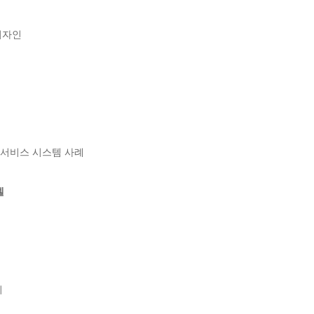
자인

품-서비스 시스템 사례

델

