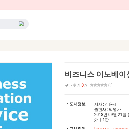
비즈니스 이노베이
구매후기
0
개
(0)
ㆍ도서정보
저자 : 김용세
출판사 : 박영사
2018년 09월 21일 출
外 | 1판
ㆍ교보회원