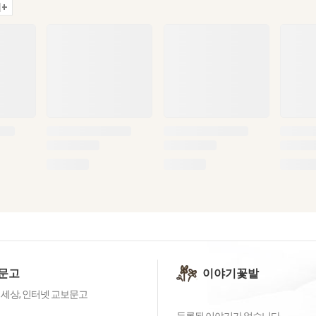
+
문고
이야기꽃밭
 세상, 인터넷 교보문고