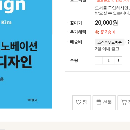
교보문고 ID 연결하기
도서를 구입하시면 
받으실 수 있습니다.
20,000원
ㆍ꽃마가
ㆍ추가혜택
꽃 3송이
ㆍ배송비
조건부무료배송
2일 이내 출고
ㆍ수량
찜
선물