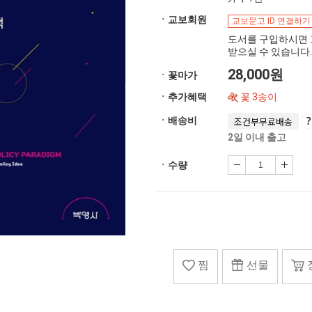
ㆍ교보회원
교보문고 ID 연결하기
도서를 구입하시면 
받으실 수 있습니다.
28,000원
ㆍ꽃마가
ㆍ추가혜택
꽃 3송이
ㆍ배송비
조건부무료배송
2일 이내 출고
ㆍ수량
찜
선물