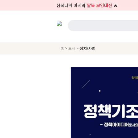
삼복더위 마지막
말복 보양대전
🔥
>
>
홈
도서
정치/사회