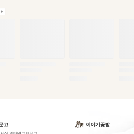
+
문고
이야기꽃밭
 세상, 인터넷 교보문고