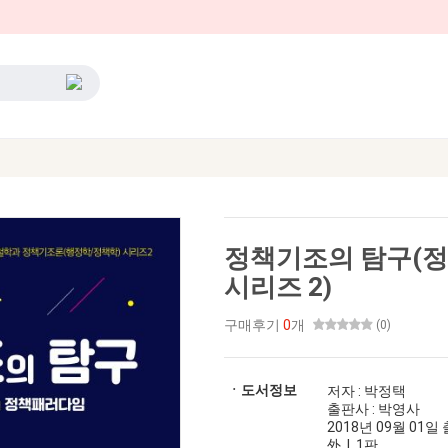
정책기조의 탐구(
시리즈 2)
구매후기
0
개
(0)
ㆍ도서정보
저자 : 박정택
출판사 : 박영사
2018년 09월 01일 출
外 | 1판