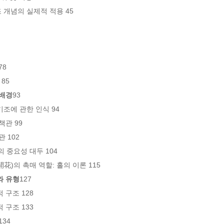
8

 배경
93

조에 관한 인식 94

관 99

102

중요성 대두 104

와 유형
127

구조 128

구조 133
