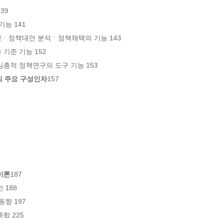
39

능 141

ㆍ정책대안 분석ㆍ정책채택의 기능 143

준 기능 152

의 주요 구성인자
157

이론
187

188

향 197
