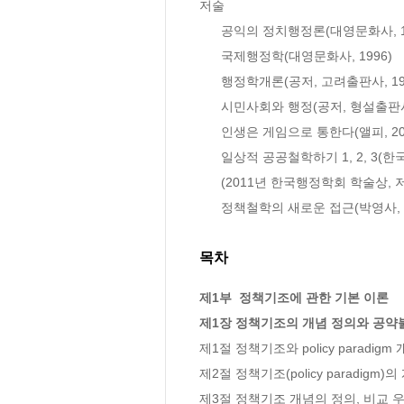
저술

      공익의 정치행정론(대영문화사, 1990)

      국제행정학(대영문화사, 1996)

      행정학개론(공저, 고려출판사, 1998)

      시민사회와 행정(공저, 형설출판사, 2002)

      인생은 게임으로 통한다(앨피, 2006)

      일상적 공공철학하기 1, 2, 3(한국학술정보, 2007)

      (2011년 한국행정학회 학술상, 저술부문 수상)

      정책철학의 새로운 접근(박영사, 
목차
제1부  정책기조에 관한 기본 이론

제1장 정책기조의 개념 정의와 공약
제1절 정책기조와 policy paradigm
제2절 정책기조(policy paradigm)
제3절 정책기조 개념의 정의, 비교 우위