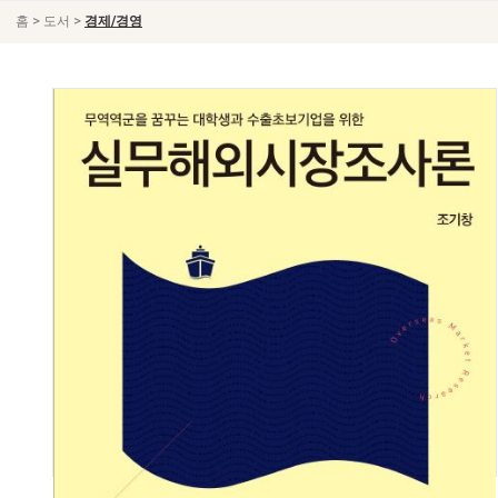
>
>
홈
도서
경제/경영