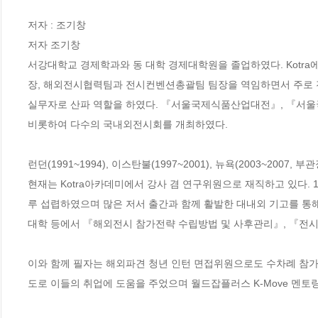
저자 : 조기창

저자 조기창

서강대학교 경제학과와 동 대학 경제대학원을 졸업하였다. Kotra
장, 해외전시협력팀과 전시컨벤션총괄팀 팀장을 역임하면서 주로 
실무자로 산파 역할을 하였다. 『서울국제식품산업대전』, 『서울국제생
비롯하여 다수의 국내외전시회를 개최하였다.

런던(1991~1994), 이스탄불(1997~2001), 뉴욕(2003~2007, 
현재는 Kotra아카데미에서 강사 겸 연구위원으로 재직하고 있다. 
루 섭렵하였으며 많은 저서 출간과 함께 활발한 대내외 기고를 통해
대학 등에서 『해외전시 참가전략 수립방법 및 사후관리』, 『전시
이와 함께 필자는 해외파견 청년 인턴 면접위원으로도 수차례 참가
도로 이들의 취업에 도움을 주었으며 월드잡플러스 K-Move 멘토