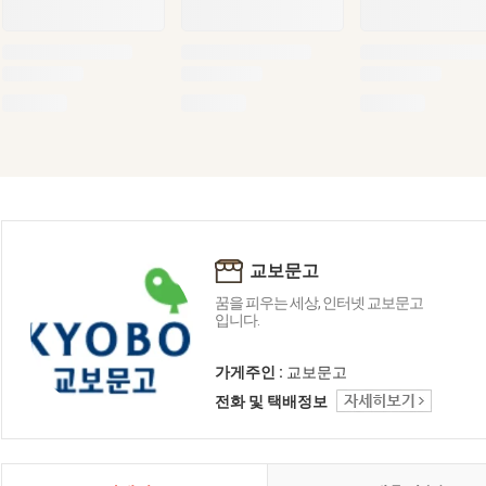
교보문고
꿈을 피우는 세상, 인터넷 교보문고
입니다.
가게주인 :
교보문고
전화 및 택배정보