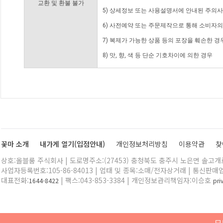
교환 및 환불 불가
5) 상세정보 또는 사용설명서에 안내된 주의사
6) 사전예약 또는 주문제작으로 통해 소비자
7) 복제가 가능한 상품 등의 포장을 훼손한 경
8) 맛, 향, 색 등 단순 기호차이에 의한 경우
꽃마 소개
내가게 열기(입점안내)
개인정보처리방침
이용약관
찾
상호:올블룸 주식회사 | 도로명주소:(27453) 충청북도 충주시 노은면 솔고개로 
사업자등록번호:105-86-84013 | 업태 및 종목:소매/전자상거래 | 통신판매
대표전화:
| 팩스:043-853-3384 | 개인정보관리책임자:이승호
1644-8422
pr
모