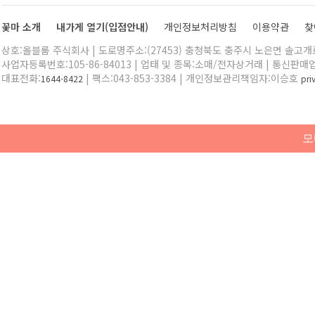
꽃마 소개
내가게 열기(입점안내)
개인정보처리방침
이용약관
찾
상호:올블룸 주식회사 | 도로명주소:(27453) 충청북도 충주시 노은면 솔고개로 
사업자등록번호:105-86-84013 | 업태 및 종목:소매/전자상거래 | 통신판매
대표전화:
| 팩스:043-853-3384 | 개인정보관리책임자:이승호
1644-8422
pr
모