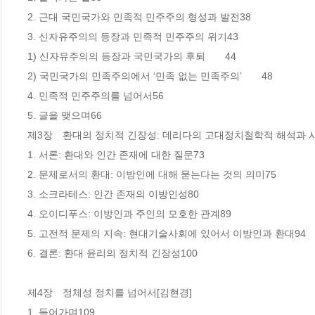
2. 근대 국민국가와 민족적 민주주의 형성과 발전38

3. 신자유주의의 등장과 민족적 민주주의 위기43

1) 신자유주의의 등장과 국민국가의 후퇴　　44

2) 국민국가의 민족주의에서 ‘민족 없는 민족주의’　　48

4. 민족적 민주주의를 넘어서56

5. 글을 맺으며66

제3장　환대의 정치적 긴장성: 데리다의 고대정치철학적 해석과 사
1. 서론: 환대와 인간 존재에 대한 질문73

2. 문제로서의 환대: 이방인에 대해 묻는다는 것의 의미75

3. 소크라테스: 인간 존재의 이방인성80

4. 오이디푸스: 이방인과 주인의 모호한 관계89

5. 고전적 문제의 지속: 현대기술사회에 있어서 이방인과 환대94

6. 결론: 환대 윤리의 정치적 긴장성100

제4장　정체성 정치를 넘어서[김현경]

1. 들어가며109
