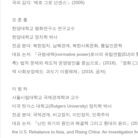
국의 감각: ‘에로 그로 넌센스’』(2005)

모 춘 흥

한양대학교 평화연구소 연구교수

한양대학교 정치학 박사

전공 분야: 북한정치, 남북관계, 북한사회문화, 통일인문학

대표 논저: 『규범세력(normative power)로서의 유럽연합(EU)
考): 법적 문제와 제도적 운영방안을 중심으로』(2018), 『영화 [
역 사회보장제도: 과도기 이중체제』(2016, 공저)

이 병 하

서울시립대학교 국제관계학과 교수

미국 럿거스 대학교(Rutgers University) 정치학 박사

전공 분야: 국제관계, 비교정치, 이민정치, 민족주의

대표 논저: 『난민 위기의 원인과 해결책 그리고 환대의 윤리』(2017), 『환
the U.S. Rebalance to Asia, and Rising China: An Investigation 