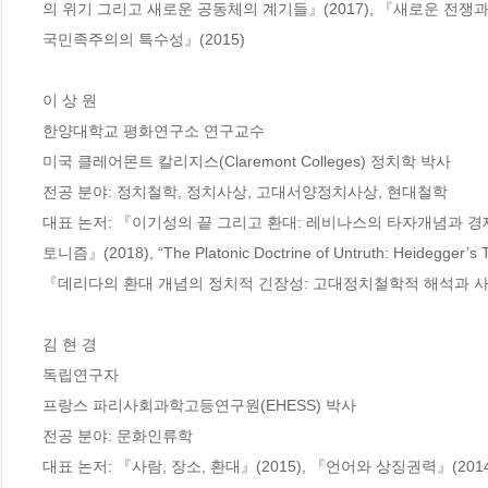
의 위기 그리고 새로운 공동체의 계기들』(2017), 『새로운 전쟁과
국민족주의의 특수성』(2015)

이 상 원

한양대학교 평화연구소 연구교수

미국 클레어몬트 칼리지스(Claremont Colleges) 정치학 박사

전공 분야: 정치철학, 정치사상, 고대서양정치사상, 현대철학

대표 논저: 『이기성의 끝 그리고 환대: 레비나스의 타자개념과 경제
토니즘』(2018), “The Platonic Doctrine of Untruth: Heidegger’s Tho
『데리다의 환대 개념의 정치적 긴장성: 고대정치철학적 해석과 사유
김 현 경

독립연구자

프랑스 파리사회과학고등연구원(EHESS) 박사

전공 분야: 문화인류학 

대표 논저: 『사람, 장소, 환대』(2015), 『언어와 상징권력』(20