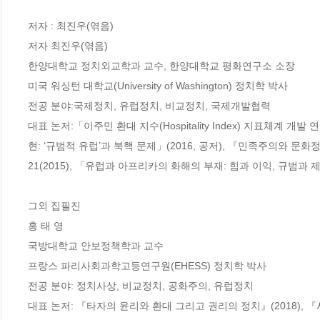
저자 : 최진우(엮음)

저자 최진우(엮음)

한양대학교 정치외교학과 교수, 한양대학교 평화연구소 소장

미국 워싱턴 대학교(University of Washington) 정치학 박사

전공 분야:국제정치, 유럽정치, 비교정치, 국제개발협력

대표 논저:「이주민 환대 지수(Hospitality Index) 지표체계 개발
현: ‘규범적 유럽’과 북핵 문제」(2016, 공저), 『민족주의와 문
21(2015), 「유럽과 아프리카의 화해의 부재: 힘과 이익, 규범과 제
그외 집필진

홍 태 영

국방대학교 안보정책학과 교수

프랑스 파리사회과학고등연구원(EHESS) 정치학 박사

전공 분야: 정치사상, 비교정치, 공화주의, 유럽정치

대표 논저: 『타자의 윤리와 환대 그리고 권리의 정치』(2018), 