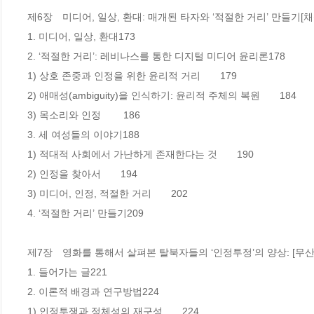
제6장　미디어, 일상, 환대: 매개된 타자와 ‘적절한 거리’ 만들기[채
1. 미디어, 일상, 환대173

2. ‘적절한 거리’: 레비나스를 통한 디지털 미디어 윤리론178

1) 상호 존중과 인정을 위한 윤리적 거리　　179

2) 애매성(ambiguity)을 인식하기: 윤리적 주체의 복원　　184

3) 목소리와 인정 　　186

3. 세 여성들의 이야기188

1) 적대적 사회에서 가난하게 존재한다는 것　　190

2) 인정을 찾아서　　194

3) 미디어, 인정, 적절한 거리　　202

4. ‘적절한 거리’ 만들기209

제7장　영화를 통해서 살펴본 탈북자들의 ‘인정투정’의 양상: [무산
1. 들어가는 글221

2. 이론적 배경과 연구방법224

1) 인정투쟁과 정체성의 재구성　　224
