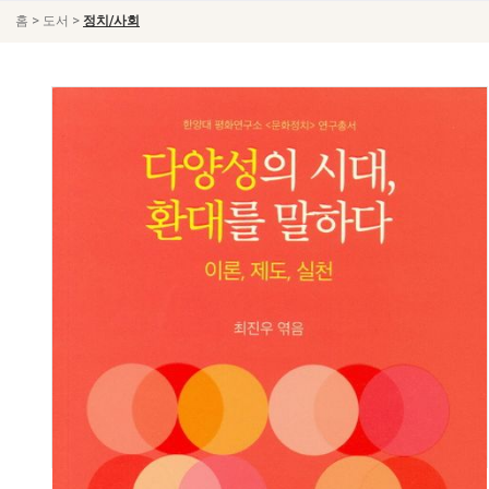
>
>
홈
도서
정치/사회