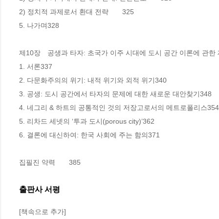
2) 정치적 과제로서 환대 전략　　325

5. 나가며328

제10장　공생과 타자: 초국가 이주 시대에 도시 공간 이론에 관한 재고
1. 서론337

2. 다문화주의의 위기: 내적 위기와 외적 위기340

3. 공생: 도시 공간에서 타자의 문제에 대한 새로운 대안찾기348

4. 네그리 & 하트의 공통적인 것의 저장고로서의 메트로폴리스354

5. 리차드 세넷의 ‘투과 도시(porous city)’362

6. 결론에 대신하여: 한국 사회에 주는 함의371

집필진 약력　　385
출판사 서평
[책속으로 추가]
