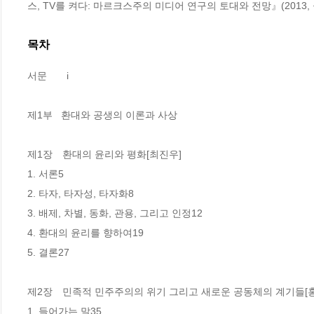
스, TV를 켜다: 마르크스주의 미디어 연구의 토대와 전망』(2013,
목차
서문　　i

제1부   환대와 공생의 이론과 사상

제1장　환대의 윤리와 평화[최진우]

1. 서론5

2. 타자, 타자성, 타자화8

3. 배제, 차별, 동화, 관용, 그리고 인정12

4. 환대의 윤리를 향하여19

5. 결론27

제2장　민족적 민주주의의 위기 그리고 새로운 공동체의 계기들[홍
1. 들어가는 말35
