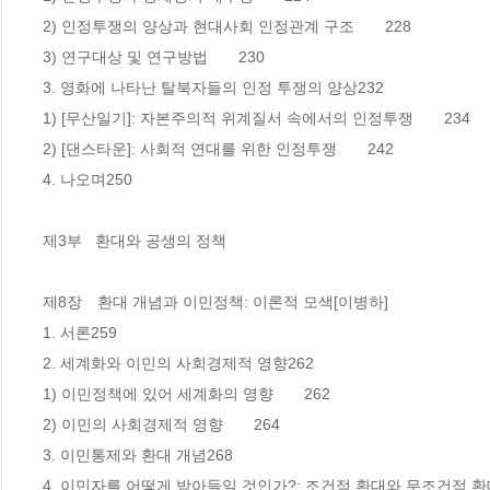
2) 인정투쟁의 양상과 현대사회 인정관계 구조　　228

3) 연구대상 및 연구방법　　230

3. 영화에 나타난 탈북자들의 인정 투쟁의 양상232

1) [무산일기]: 자본주의적 위계질서 속에서의 인정투쟁　　234

2) [댄스타운]: 사회적 연대를 위한 인정투쟁　　242

4. 나오며250

제3부   환대와 공생의 정책

제8장　환대 개념과 이민정책: 이론적 모색[이병하]

1. 서론259

2. 세계화와 이민의 사회경제적 영향262

1) 이민정책에 있어 세계화의 영향　　262

2) 이민의 사회경제적 영향　　264

3. 이민통제와 환대 개념268

4. 이민자를 어떻게 받아들일 것인가?: 조건적 환대와 무조건적 환대