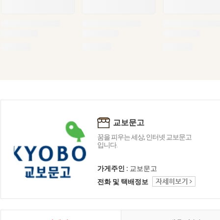
교보문고
꿈을 피우는 세상, 인터넷 교보문고
입니다.
가게주인 :
교보문고
전화 및 택배정보