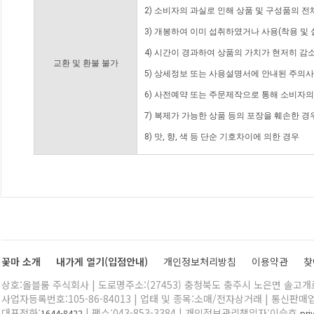
2) 소비자의 과실로 인해 상품 및 구성품의 
3) 개봉하여 이미 섭취하였거나 사용(착용 및 
4) 시간이 경과하여 상품의 가치가 현저히 감
교환 및 환불 불가
5) 상세정보 또는 사용설명서에 안내된 주의사
6) 사전예약 또는 주문제작으로 통해 소비자
7) 복제가 가능한 상품 등의 포장을 훼손한 경
8) 맛, 향, 색 등 단순 기호차이에 의한 경우
꽃마 소개
내가게 열기(입점안내)
개인정보처리방침
이용약관
찾
상호:올블룸 주식회사 | 도로명주소:(27453) 충청북도 충주시 노은면 솔고개로 
사업자등록번호:105-86-84013 | 업태 및 종목:소매/전자상거래 | 통신판매
대표전화:
| 팩스:043-853-3384 | 개인정보관리책임자:이승호
1644-8422
pr