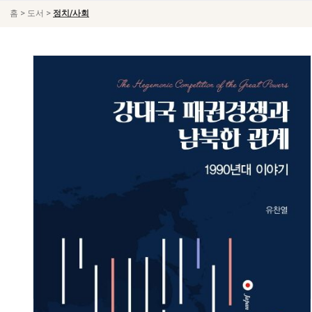
>
>
홈
도서
정치/사회