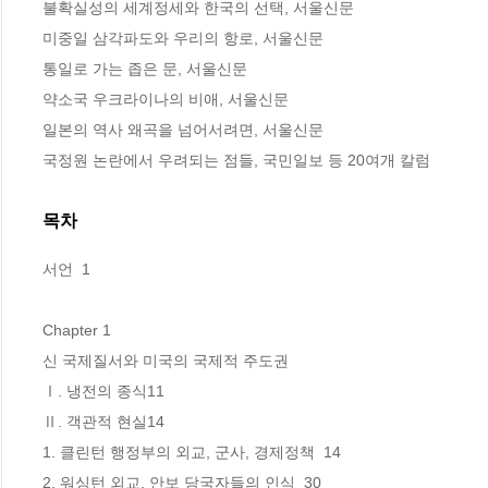
불확실성의 세계정세와 한국의 선택, 서울신문

미중일 삼각파도와 우리의 항로, 서울신문

통일로 가는 좁은 문, 서울신문

약소국 우크라이나의 비애, 서울신문

일본의 역사 왜곡을 넘어서려면, 서울신문

국정원 논란에서 우려되는 점들, 국민일보 등 20여개 칼럼
목차
서언  1

Chapter 1

신 국제질서와 미국의 국제적 주도권

Ⅰ. 냉전의 종식11

Ⅱ. 객관적 현실14

1. 클린턴 행정부의 외교, 군사, 경제정책  14

2. 워싱턴 외교, 안보 당국자들의 인식  30
