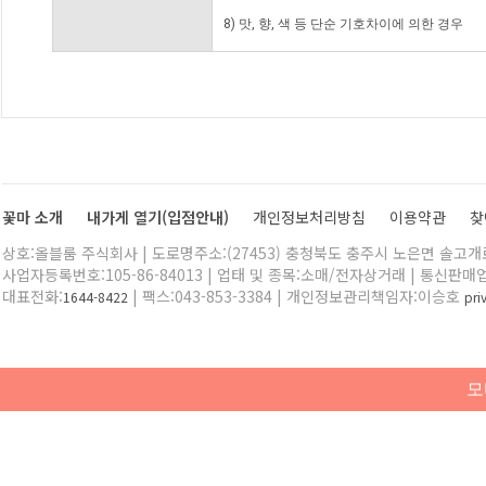
8) 맛, 향, 색 등 단순 기호차이에 의한 경우
꽃마 소개
내가게 열기(입점안내)
개인정보처리방침
이용약관
찾
상호:올블룸 주식회사 | 도로명주소:(27453) 충청북도 충주시 노은면 솔고개로 
사업자등록번호:105-86-84013 | 업태 및 종목:소매/전자상거래 | 통신판매
대표전화:
| 팩스:043-853-3384 | 개인정보관리책임자:이승호
1644-8422
pr
모