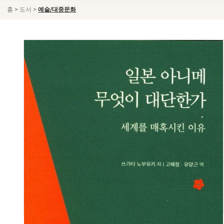
>
>
홈
도서
예술/대중문화