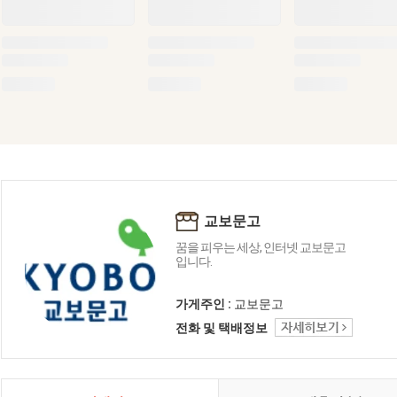
교보문고
꿈을 피우는 세상, 인터넷 교보문고
입니다.
가게주인 :
교보문고
전화 및 택배정보