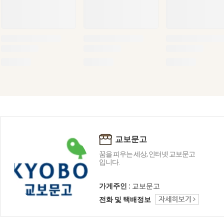
교보문고
꿈을 피우는 세상, 인터넷 교보문고
입니다.
가게주인 :
교보문고
전화 및 택배정보