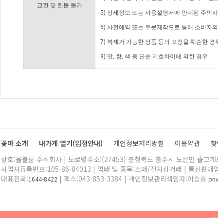
교환 및 환불 불가
5) 상세정보 또는 사용설명서에 안내된 주의사
6) 사전예약 또는 주문제작으로 통해 소비자
7) 복제가 가능한 상품 등의 포장을 훼손한 경
8) 맛, 향, 색 등 단순 기호차이에 의한 경우
꽃마 소개
내가게 열기(입점안내)
개인정보처리방침
이용약관
찾
상호:올블룸 주식회사 | 도로명주소:(27453) 충청북도 충주시 노은면 솔고개로 
사업자등록번호:105-86-84013 | 업태 및 종목:소매/전자상거래 | 통신판매
대표전화:
| 팩스:043-853-3384 | 개인정보관리책임자:이승호
1644-8422
pr