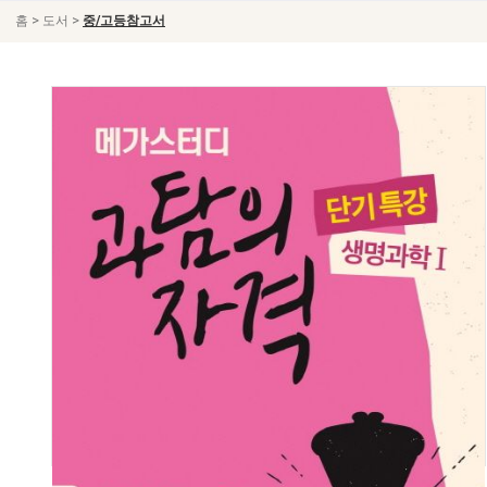
>
>
홈
도서
중/고등참고서